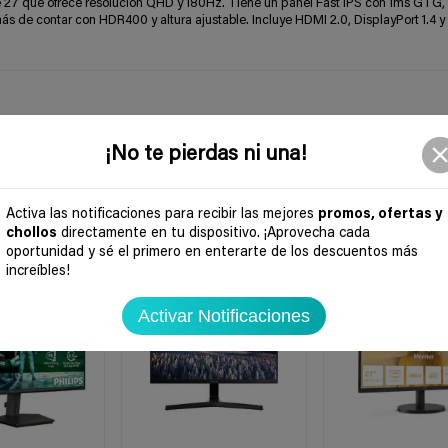
7 que ofrece resolución QHD y 180Hz. Tiene un panel Fast IPS con 1ms GTG,
de contar con HDR400 y altura ajustable. Incluye HDMI 2.0, DisplayPort 1.4 y
¡No te pierdas ni una!
Activa las notificaciones para recibir las mejores
promos, ofertas y
chollos
directamente en tu dispositivo. ¡Aprovecha cada
oportunidad y sé el primero en enterarte de los descuentos más
-59%
-39%
increíbles!
Activar Notificaciones