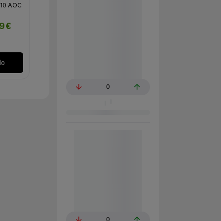
R10 AOC
99€
lo
0
0