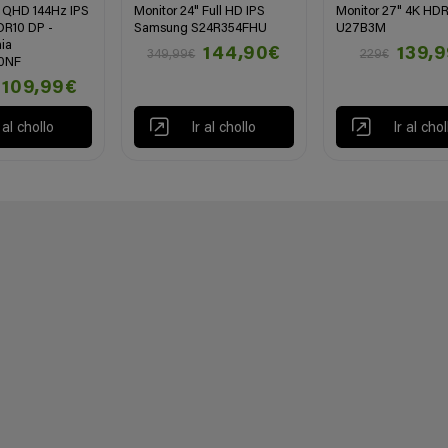
" QHD 144Hz IPS
Monitor 24" Full HD IPS
Monitor 27" 4K HD
R10 DP -
Samsung S24R354FHU
U27B3M
ia
144,90€
139,
349,99€
229€
0NF
109,99€
r al chollo
Ir al chollo
Ir al chol