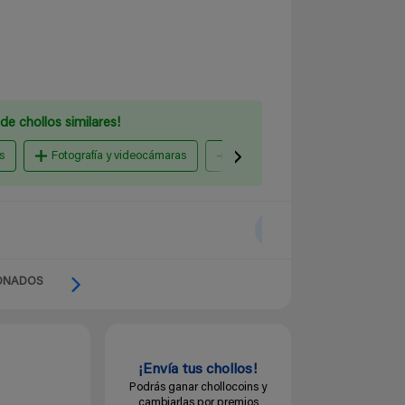
de chollos similares!
s
Fotografía y videocámaras
Smartphones, telefonía y wearabl
ONADOS
¡Envía tus chollos!
Podrás ganar chollocoins y
cambiarlas por premios