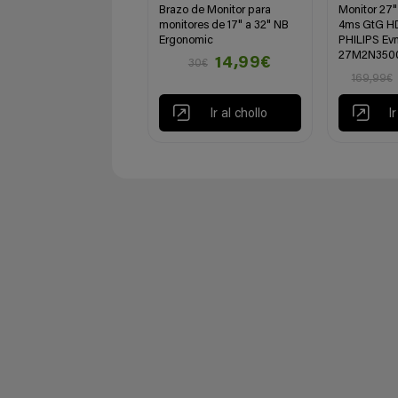
Brazo de Monitor para
Monitor 27
monitores de 17" a 32" NB
4ms GtG HD
Ergonomic
PHILIPS Evn
27M2N350
14,99€
30€
169,99€
Ir al chollo
I