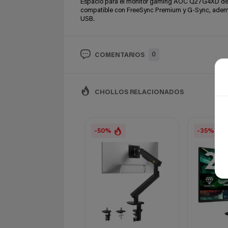
Espacio para el monitor gaming AOC Q27G4XD de 2
compatible con FreeSync Premium y G-Sync, además 
USB.
0
COMENTARIOS
CHOLLOS RELACIONADOS
-50%
-35%