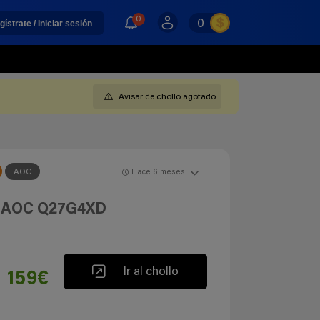
0
0
gístrate / Iniciar sesión
Avisar de chollo agotado
AOC
Hace 6 meses
z AOC Q27G4XD
Ir al chollo
159€