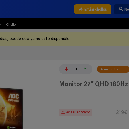
Re
Enviar chollos
Chollo
 días, puede que ya no esté disponible
11
Amazon España
Monitor 27" QHD 180H
219€
Avisar agotado