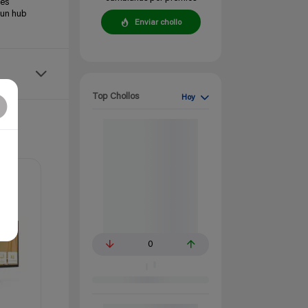
 es
 un hub
Enviar chollo
Top Chollos
Hoy
0