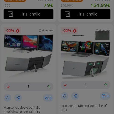
79€
154,99€
139€
249,99€
Ir al chollo
Ir al chollo
-33%
-33%
4 meses
4 meses
4
1
0
0
Extensor de Monitor portátil 15,3"
Monitor de doble pantalla
FHD
Blackview DCM6 14" FHD