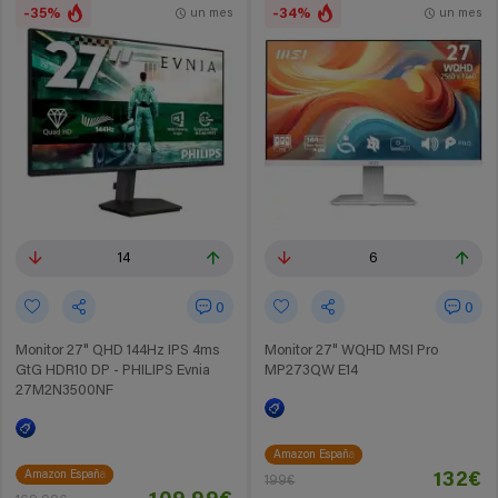
-35%
-34%
un mes
un mes
14
6
0
0
Monitor 27" QHD 144Hz IPS 4ms
Monitor 27" WQHD MSI Pro
GtG HDR10 DP - PHILIPS Evnia
MP273QW E14
27M2N3500NF
Amazon España
Amazon España
132€
199€