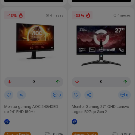
-43%
-38%
4 meses
4 meses
0
0
0
0
Monitor gaming AOC 24G4XED
Monitor Gaming 27" QHD Lenovo
de 24" FHD 180Hz
Legion R27qe Gen 2
0.00€
0.00€
Amazon España
Amazon España