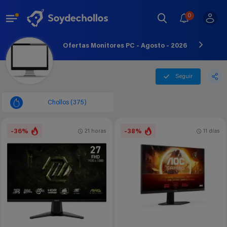
0
Ofertas Monitores PC - Agosto - 2026
Seguir
Chollos (375)
-36%
-38%
21 horas
11 días