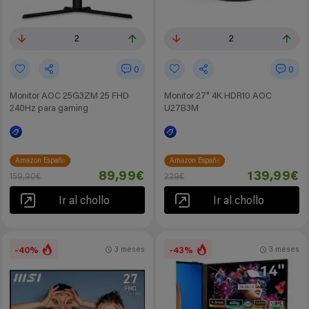
2
2
0
0
Monitor AOC 25G3ZM 25 FHD
Monitor 27" 4K HDR10 AOC
240Hz para gaming
U27B3M
Amazon España
Amazon España
89,99€
139,99€
159,90€
229€
Ir al chollo
Ir al chollo
-40%
-43%
3 meses
3 meses