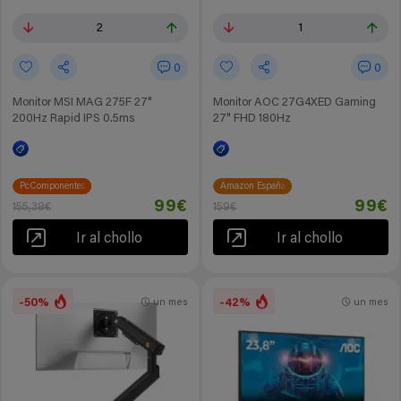
2
1
0
0
Monitor MSI MAG 275F 27"
Monitor AOC 27G4XED Gaming
200Hz Rapid IPS 0.5ms
27" FHD 180Hz
PcComponentes
Amazon España
99€
99€
155,38€
159€
Ir al chollo
Ir al chollo
-50%
-42%
un mes
un mes