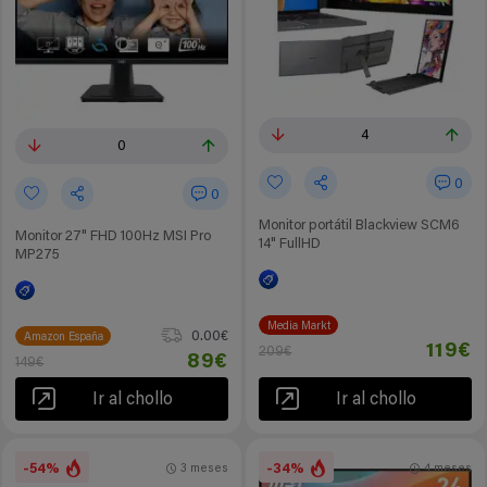
4
0
0
0
Monitor portátil Blackview SCM6
Monitor 27" FHD 100Hz MSI Pro
14" FullHD
MP275
Media Markt
0.00€
Amazon España
119€
209€
89€
149€
Ir al chollo
Ir al chollo
-54%
-34%
3 meses
4 meses