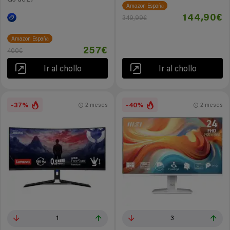
Amazon España
144,90€
349,99€
Amazon España
257€
400€
Ir al chollo
Ir al chollo
-37%
-40%
2 meses
2 meses
1
3