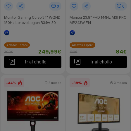
0
0
Monitor Gaming Curvo 34" WQHD
Monitor 23,8" FHD 144Hz MSI PRO
180Hz Lenovo Legion R34w-30
MP243W E14
Amazon España
Amazon España
249,99€
84€
399€
139€
Ir al chollo
Ir al chollo
-44%
-39%
2 meses
3 meses