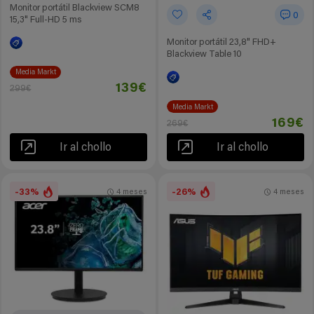
Monitor portátil Blackview SCM8
0
15,3" Full-HD 5 ms
Monitor portátil 23,8" FHD+
Blackview Table 10
Media Markt
139€
299€
Media Markt
169€
269€
Ir al chollo
Ir al chollo
-33%
-26%
4 meses
4 meses