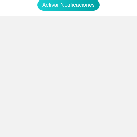
Activar Notificaciones
Soydechollos.com encuentra los mejores chollos y ofertas de hoy en tecnología,
moda, hogar y más. Cupones verificados y alertas en tiempo real con nuestro
Avisador PRO. Ahorra ya
Descargar Nuestra APP
Siguenos en redes sociales
Suscribir
Introduciendo mi correo electronico acepto la politica de privacidad y doy mi
consentimiento a recibir comerciales a traves de mi e-mail
Comunidad