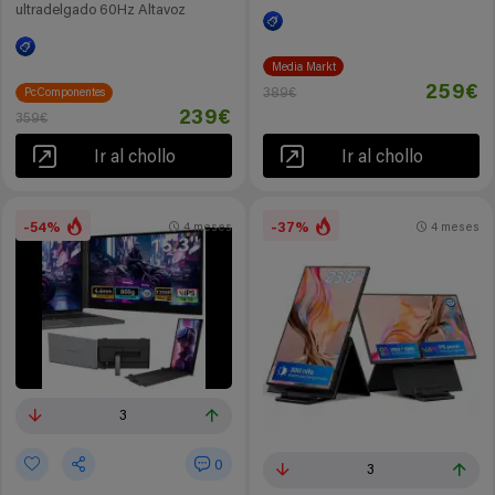
ultradelgado 60Hz Altavoz
Media Markt
259€
389€
PcComponentes
239€
359€
Ir al chollo
Ir al chollo
-54%
-37%
4 meses
4 meses
3
0
3