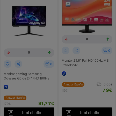
0
0
0
Monitor 23,8" Full HD 100Hz MSI
0
Pro MP242L
Monitor gaming Samsung
Odyssey G3 de 24" FHD 180Hz
0.00€
Amazon España
79€
119€
Amazon España
81,77€
179€
Ir al chollo
Ir al chollo