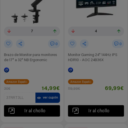
7
4
0
0
Brazo de Monitor para monitores
Monitor Gaming 24" 144Hz IPS
de 17" a 32" NB Ergonomic
HDR10 - AOC 24B36X
Amazon España
Amazon España
14,99€
69,99€
30€
119,99€
37RRT3LL
ver cupón
Ir al chollo
Ir al chollo