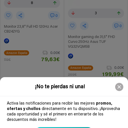
8
3
0
0
Monitor 23,8" Full HD 120Hz Acer
CB242YG
Monitor gaming de 31,5" FHD
Curvo 250Hz Asus TUF
VG32VQM5B
0.00€
Amazon España
79,63€
119€
0.00€
Amazon España
199,99€
269€
Ir al chollo
Ir al chollo
¡No te pierdas ni una!
Activa las notificaciones para recibir las mejores
promos,
Soydechollos podría recibir una compensación si compras derivado de
ofertas y chollos
directamente en tu dispositivo. ¡Aprovecha
nuestra web. Por ejemplo, en calidad de Afiliado de Amazon, se obtienen
cada oportunidad y sé el primero en enterarte de los
ingresos por compras adscritas que cumplen requisitos aplicables. Esto no
determina que chollos se publican.
descuentos más increíbles!