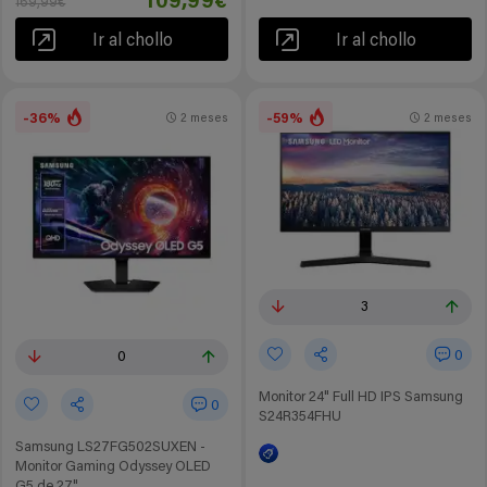
109,99€
169,99€
Ir al chollo
Ir al chollo
-36%
-59%
2 meses
2 meses
3
0
0
Monitor 24" Full HD IPS Samsung
0
S24R354FHU
Samsung LS27FG502SUXEN -
Monitor Gaming Odyssey OLED
G5 de 27"