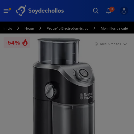
0
Inicio
Hogar
Pequeño Electrodoméstico
Molinillos de café
-54%
Hace 5 meses