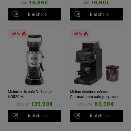
14,99€
19,90€
23€
35€
Ir al chollo
Ir al chollo
-36%
-36%
Molinillo de café De'Longhi
Molino eléctrico cónico
KG520.M
Cuisinart para café y espresso
139,90€
69,90€
219,90€
109,90€
Ir al chollo
Ir al chollo