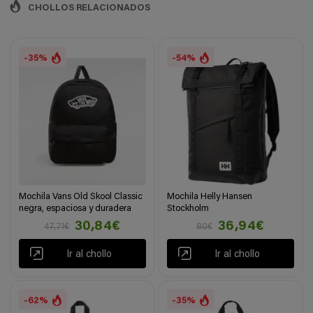
CHOLLOS RELACIONADOS
-35%
-54%
Mochila Vans Old Skool Classic
Mochila Helly Hansen
negra, espaciosa y duradera
Stockholm
30,84€
36,94€
47,71€
80€
Ir al chollo
Ir al chollo
-62%
-35%