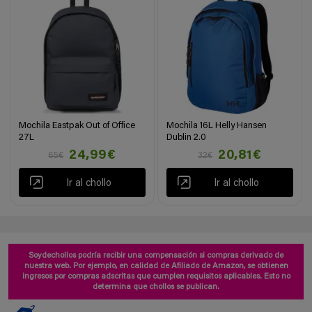
Mochila Eastpak Out of Office
Mochila 16L Helly Hansen
27L
Dublin 2.0
24,99€
20,81€
65€
32€
Ir al chollo
Ir al chollo
Soydechollos podría recibir una compensación si compras derivado de
nuestra web. Por ejemplo, en calidad de Afiliado de Amazon, se obtienen
ingresos por compras adscritas que cumplen requisitos aplicables. Esto no
determina que chollos se publican.