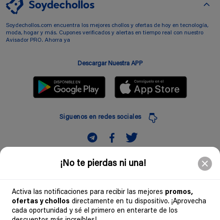
Soydechollos.com encuentra los mejores chollos y ofertas de hoy en tecnología,
moda, hogar y más. Cupones verificados y alertas en tiempo real con nuestro
Avisador PRO. Ahorra ya
Descargar Nuestra APP
Siguenos en redes sociales
Suscribir
¡No te pierdas ni una!
Introduciendo mi correo electronico acepto la politica de privacidad y doy mi
consentimiento a recibir comerciales a traves de mi e-mail
Activa las notificaciones para recibir las mejores
promos,
ofertas y chollos
directamente en tu dispositivo. ¡Aprovecha
Comunidad
cada oportunidad y sé el primero en enterarte de los