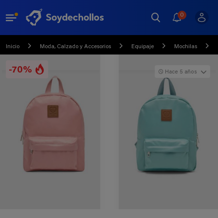
0
Inicio
Moda, Calzado y Accesorios
Equipaje
Mochilas
-70%
Hace 5 años