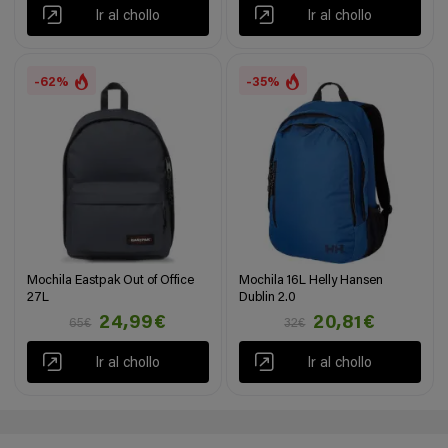
Ir al chollo
Ir al chollo
-62%
-35%
Mochila Eastpak Out of Office
Mochila 16L Helly Hansen
27L
Dublin 2.0
24,99€
20,81€
65€
32€
Ir al chollo
Ir al chollo