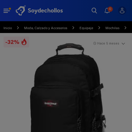
0
Inicio
Moda, Calzado y Accesorios
Equipaje
Mochilas
-32%
Hace 5 meses