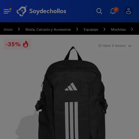
0
Inicio
Moda, Calzado y Accesorios
Equipaje
Mochilas
-35%
Hace 5 meses