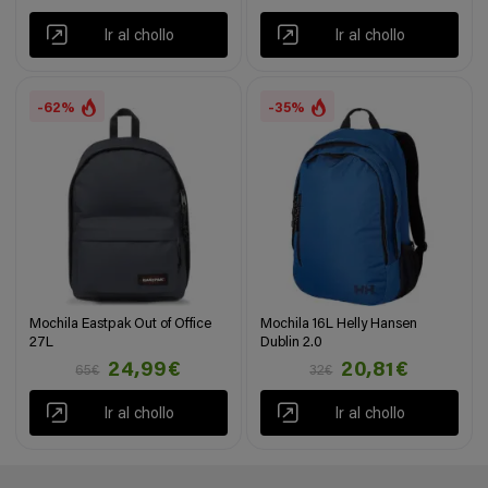
Ir al chollo
Ir al chollo
-62%
-35%
Mochila Eastpak Out of Office
Mochila 16L Helly Hansen
27L
Dublin 2.0
24,99€
20,81€
65€
32€
Ir al chollo
Ir al chollo