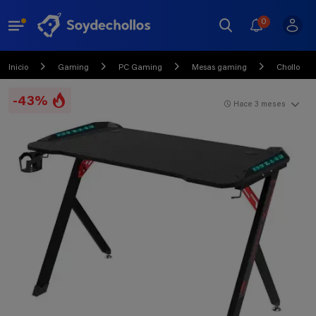
0
Inicio
Gaming
PC Gaming
Mesas gaming
Chollo
-43%
Hace 3 meses