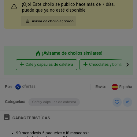
¡Ojo! Este chollo se publicó hace más de 7 días,
puede que ya no esté disponible
Avisar de chollo agotado
¡Avisame de chollos similares!
Café y cápsulas de cafetera
Chocolates y bombones
ofertas
Por:
Envio:
España
Categorías:
Café y cápsulas de cafetera
CARACTERISTÍCAS
90 monodosis: 5 paquetes x 18 monodosis