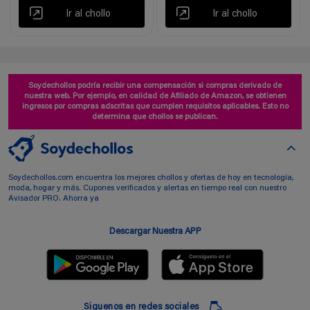
Ir al chollo
Ir al chollo
Soydechollos podría recibir una compensación si compras derivado de
nuestra web. Por ejemplo, en calidad de Afiliado de Amazon, se obtienen
ingresos por compras adscritas que cumplen requisitos aplicables. Esto no
determina que chollos se publican.
Soydechollos.com encuentra los mejores chollos y ofertas de hoy en tecnología,
moda, hogar y más. Cupones verificados y alertas en tiempo real con nuestro
Avisador PRO. Ahorra ya
Descargar Nuestra APP
Siguenos en redes sociales