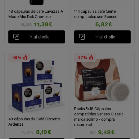
48 cápsulas de café Lavàzza A
144 cápsulas café fuerte
Modo Mio Dek Cremoso
compatibles con Senseo
11,38€
6,82€
18,45€
Ir al chollo
Ir al chollo
-49%
-37%
Packs 5x18 Cápsulas
compatibles Senseo Classic
48 cápsulas de Café Ristretto
marca solimo - compra
Ardenza
recurrenet
8,19€
9,48€
16,04€
15€