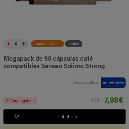
0
Amazon España
Solimo
Megapack de 90 cápsulas café
compatibles Senseo Solimo Strong
DescuentoExtra
ver cupón
7,99€
15€
Avisar agotado
Ir al chollo