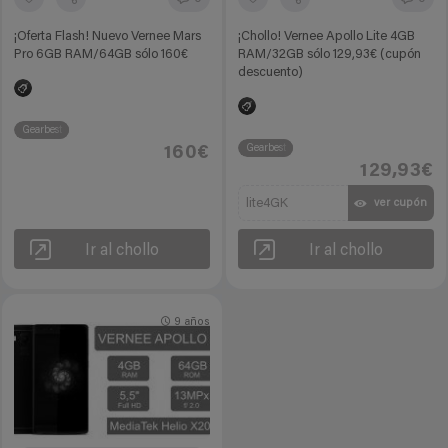
¡Oferta Flash! Nuevo Vernee Mars
¡Chollo! Vernee Apollo Lite 4GB
Pro 6GB RAM/64GB sólo 160€
RAM/32GB sólo 129,93€ (cupón
descuento)
Gearbest
Gearbest
160€
129,93€
lite4GK
ver cupón
Ir al chollo
Ir al chollo
9 años