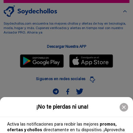
Soydechollos.com encuentra los mejores chollos y ofertas de hoy en tecnología,
moda, hogar y más. Cupones verificados y alertas en tiempo real con nuestro
Avisador PRO. Ahorra ya
Descargar Nuestra APP
Siguenos en redes sociales
Suscribir
¡No te pierdas ni una!
Introduciendo mi correo electronico acepto la politica de privacidad y doy mi
consentimiento a recibir comerciales a traves de mi e-mail
Activa las notificaciones para recibir las mejores
promos,
ofertas y chollos
directamente en tu dispositivo. ¡Aprovecha
Comunidad