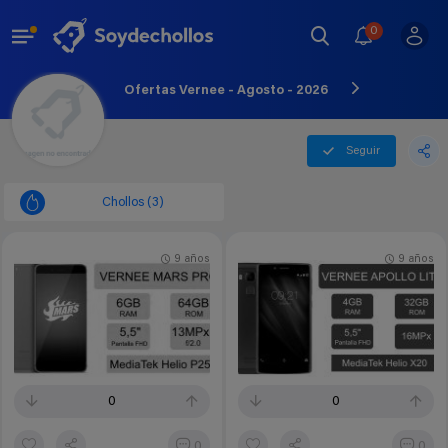
0
Ofertas Vernee - Agosto - 2026
Seguir
Chollos (3)
9 años
9 años
0
0
0
0