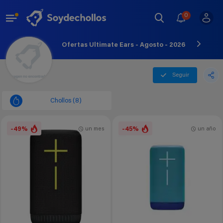
0
Ofertas Ultimate Ears - Agosto - 2026
Seguir
Chollos (8)
-49%
-45%
un mes
un año