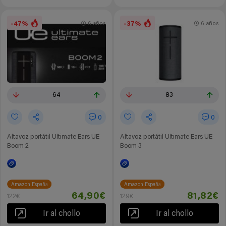
-47%
-37%
6 años
6 años
64
83
0
0
Altavoz portátil Ultimate Ears UE
Altavoz portátil Ultimate Ears UE
Boom 2
Boom 3
Amazon España
Amazon España
64,90€
81,82€
122€
129€
Ir al chollo
Ir al chollo