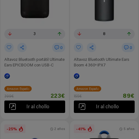
3
8
0
0
Altavoz Bluetooth portátil Ultimate
Altavoz Bluetooth Ultimate Ears
Ears EPICBOOM con USB-C
Boom 4 360º IPX7
Amazon España
Amazon España
223€
89€
399€
155€
Ir al chollo
Ir al chollo
-25%
-41%
2 años
5 años