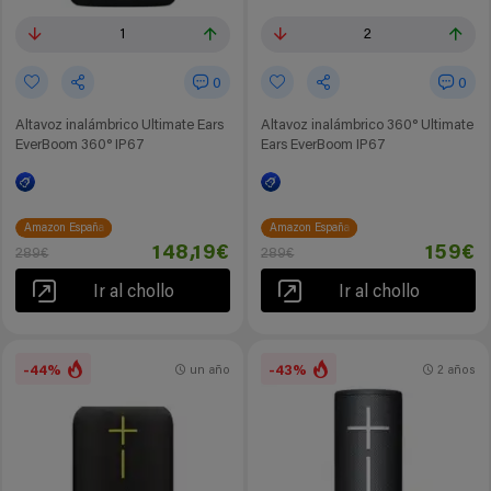
1
2
0
0
Altavoz inalámbrico Ultimate Ears
Altavoz inalámbrico 360° Ultimate
EverBoom 360° IP67
Ears EverBoom IP67
Amazon España
Amazon España
148,19€
159€
289€
289€
Ir al chollo
Ir al chollo
-44%
-43%
un año
2 años