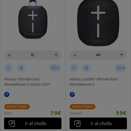
12
49
0
0
Altavoz Ultimate Ears
Altavoz portátil Ultimate Ears
Wonderboom 4 sonido 360º
Wonderboom 2
Amazon España
Amazon España
79€
59€
105€
99,99€
Ir al chollo
Ir al chollo