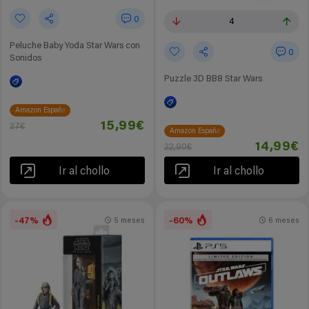
0
4
Peluche Baby Yoda Star Wars con
0
Sonidos
Puzzle 3D BB8 Star Wars
Amazon España
15,99€
27€
Amazon España
14,99€
22,90€
Ir al chollo
Ir al chollo
-47%
-60%
5 meses
6 meses