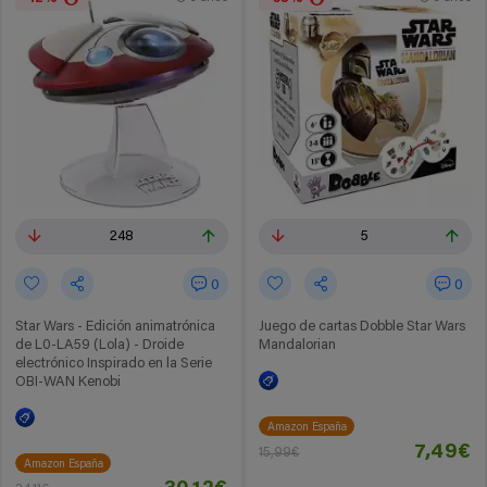
248
5
0
0
Star Wars - Edición animatrónica
Juego de cartas Dobble Star Wars
de L0-LA59 (Lola) - Droide
Mandalorian
electrónico Inspirado en la Serie
OBI-WAN Kenobi
Amazon España
7,49€
15,99€
Amazon España