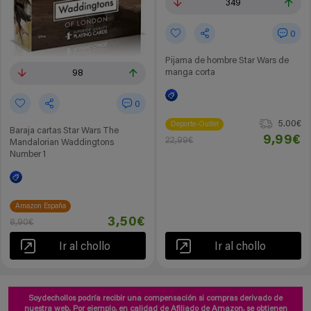
349
0
Pijama de hombre Star Wars de
manga corta
98
0
5.00€
Deporte-Outlet
Baraja cartas Star Wars The
9,99€
22,99€
Mandalorian Waddingtons
Number 1
Amazon España
3,50€
8,90€
Ir al chollo
Ir al chollo
Soydechollos podría recibir una compensación si compras derivado de
nuestra web. Por ejemplo, en calidad de Afiliado de Amazon, se obtienen