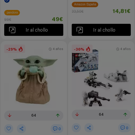
Amazon España
14,81€
33,50€
pandora
49€
99€
Ir al chollo
Ir al chollo
-29%
-36%
4 años
4 años
64
64
0
0