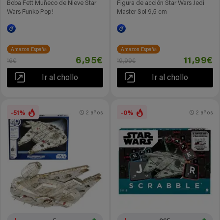
Boba Fett Muñeco de Nieve Star
Figura de acción Star Wars Jedi
Wars Funko Pop!
Master Sol 9,5 cm
Amazon España
Amazon España
6,95€
11,99€
16€
19,99€
Ir al chollo
Ir al chollo
-51%
-0%
2 años
2 años