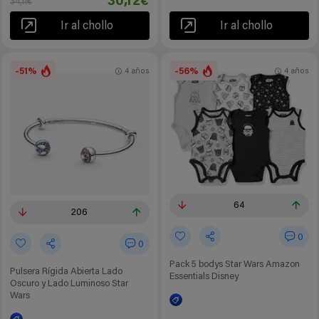
30,12€
34,11€
Ir al chollo
Ir al chollo
-51%
-56%
4 años
4 años
64
206
0
0
Pack 5 bodys Star Wars Amazon
Pulsera Rígida Abierta Lado
Essentials Disney
Oscuro y Lado Luminoso Star
Wars