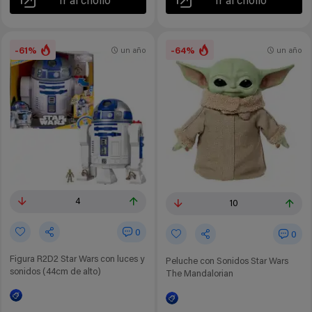
Ir al chollo
Ir al chollo
-61%
-64%
un año
un año
4
10
0
0
Figura R2D2 Star Wars con luces y
Peluche con Sonidos Star Wars
sonidos (44cm de alto)
The Mandalorian