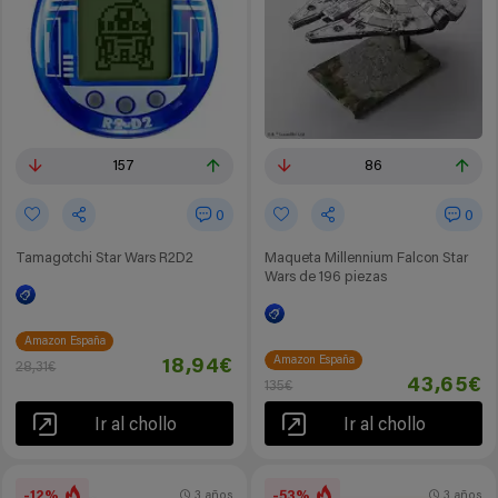
157
86
0
0
Tamagotchi Star Wars R2D2
Maqueta Millennium Falcon Star
Wars de 196 piezas
Amazon España
Amazon España
18,94€
28,31€
43,65€
135€
Ir al chollo
Ir al chollo
-12%
-53%
3 años
3 años