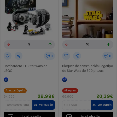
9
16
0
0
Bombardero TIE Star Wars de
Bloques de construcción Logotipo
LEGO
de Star Wars de 700 piezas
Amazon España
Aliexpress
29,99€
20,39€
64,99€
69,90€
DescuentoExtra
CTES60
ver cupón
ver cupón