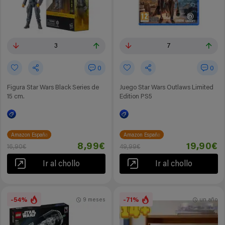
3
7
0
0
Figura Star Wars Black Series de
Juego Star Wars Outlaws Limited
15 cm.
Edition PS5
Amazon España
Amazon España
8,99€
19,90€
16,90€
49,99€
Ir al chollo
Ir al chollo
-54%
-71%
9 meses
un año