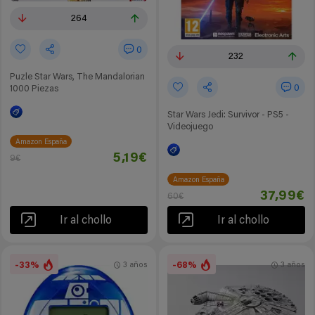
264
0
232
Puzle Star Wars, The Mandalorian
0
1000 Piezas
Star Wars Jedi: Survivor - PS5 -
Videojuego
Amazon España
5,19€
9€
Amazon España
37,99€
60€
Ir al chollo
Ir al chollo
-33%
-68%
3 años
3 años