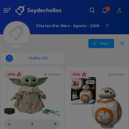
0
Ofertas Star Wars - Agosto - 2026
Seguir
Chollos (43)
-41%
-35%
3 meses
3 meses
3