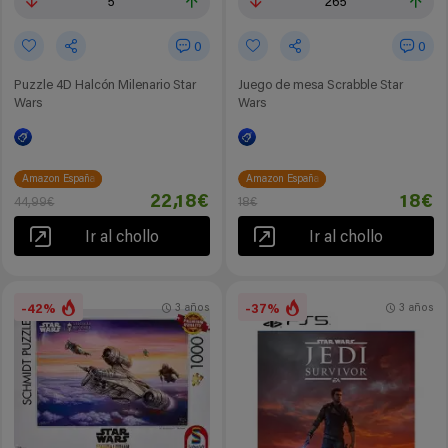
5
265
0
0
Puzzle 4D Halcón Milenario Star
Juego de mesa Scrabble Star
Wars
Wars
Amazon España
Amazon España
22,18€
18€
44,99€
18€
Ir al chollo
Ir al chollo
-42%
-37%
3 años
3 años