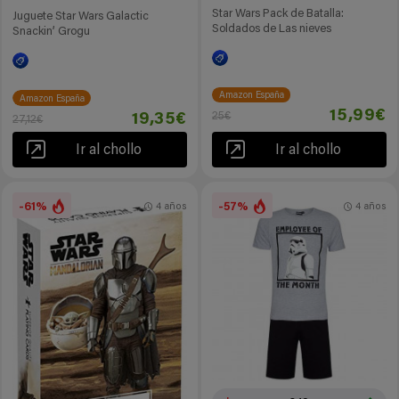
Star Wars Pack de Batalla:
Juguete Star Wars Galactic
Soldados de Las nieves
Snackin’ Grogu
Amazon España
Amazon España
15,99€
25€
19,35€
27,12€
Ir al chollo
Ir al chollo
-61%
-57%
4 años
4 años