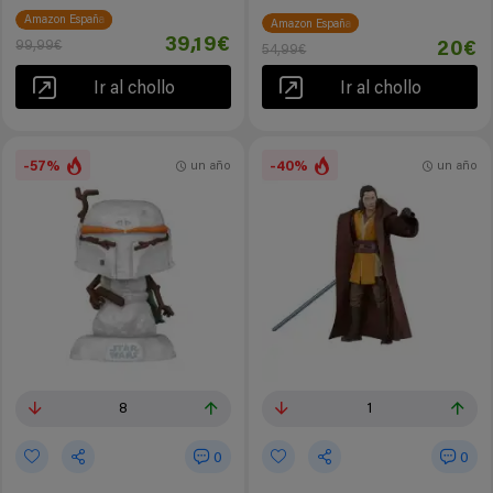
Amazon España
Amazon España
39,19€
99,99€
20€
54,99€
Ir al chollo
Ir al chollo
-57%
-40%
un año
un año
8
1
0
0