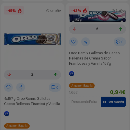
-45%
-43%
un año
2 años
5
0
Oreo Remix Galletas de Cacao
Rellenas de Crema Sabor
Frambuesa y Vainilla 157g
2
Amazon España
0
0,94€
1,65€
4x157g Oreo Remix Galletas
DescuentoExtra
ver cupón
Cacao Rellenas Tiramisú y Vainilla
Amazon España