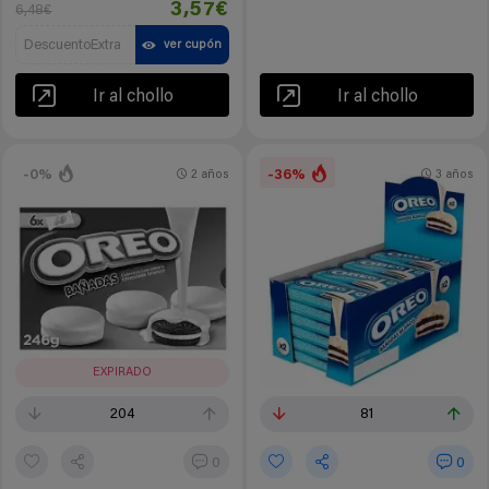
3,57€
6,48€
DescuentoExtra
ver cupón
Ir al chollo
Ir al chollo
-0%
-36%
2 años
3 años
EXPIRADO
204
81
0
0