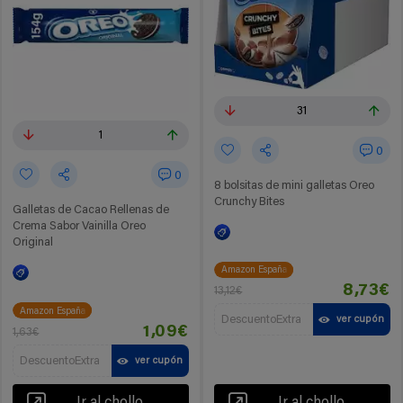
31
1
0
0
8 bolsitas de mini galletas Oreo
Crunchy Bites
Galletas de Cacao Rellenas de
Crema Sabor Vainilla Oreo
Original
Amazon España
8,73€
13,12€
Amazon España
DescuentoExtra
ver cupón
1,09€
1,63€
DescuentoExtra
ver cupón