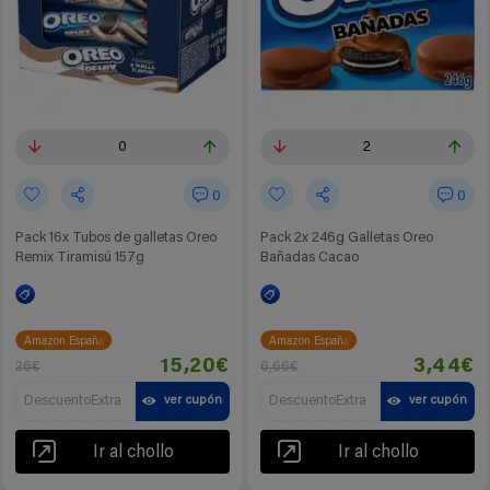
0
2
0
0
Pack 16x Tubos de galletas Oreo
Pack 2x 246g Galletas Oreo
Remix Tiramisú 157g
Bañadas Cacao
Amazon España
Amazon España
15,20€
3,44€
26€
6,66€
DescuentoExtra
DescuentoExtra
ver cupón
ver cupón
Ir al chollo
Ir al chollo