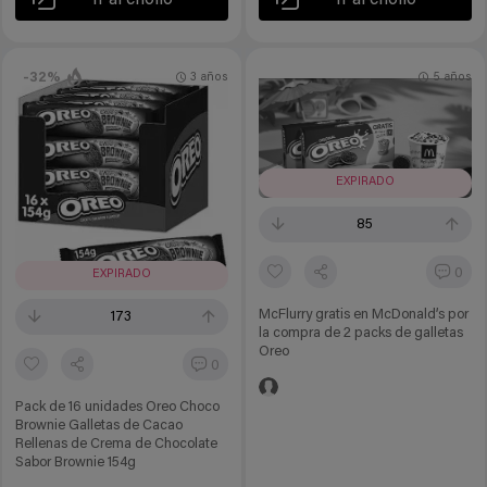
Ir al chollo
Ir al chollo
-32%
3 años
5 años
EXPIRADO
85
0
EXPIRADO
McFlurry gratis en McDonald’s por
173
la compra de 2 packs de galletas
Oreo
0
Pack de 16 unidades Oreo Choco
Brownie Galletas de Cacao
Rellenas de Crema de Chocolate
Sabor Brownie 154g