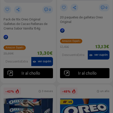
0
0
20 paquetes de galletas Oreo
Pack de 16x Oreo Original
Original
Galletas de Cacao Rellenas de
Crema Sabor Vainilla 154g
Amazon España
13,13€
17,45€
Amazon España
13,30€
25,99€
DescuentoExtra
ver cupón
DescuentoExtra
ver cupón
Ir al chollo
Ir al chollo
-42%
-48%
3 meses
un año