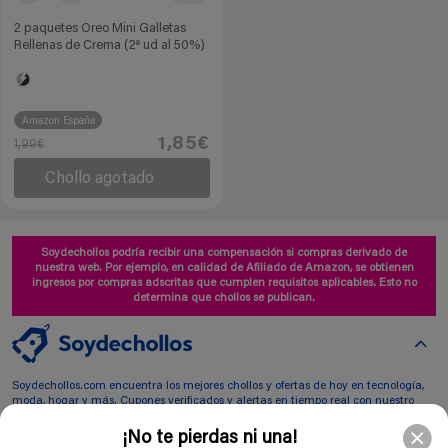
2 paquetes Oreo Mini Galletas
Rellenas de Crema (2ª ud al 50%)
Amazon España
1,85€
1,99€
Chollo agotado
Soydechollos podría recibir una compensación si compras derivado de
nuestra web. Por ejemplo, en calidad de Afiliado de Amazon, se obtienen
ingresos por compras adscritas que cumplen requisitos aplicables. Esto no
determina que chollos se publican.
Soydechollos.com encuentra los mejores chollos y ofertas de hoy en tecnología,
moda, hogar y más. Cupones verificados y alertas en tiempo real con nuestro
Avisador PRO. Ahorra ya
¡No te pierdas ni una!