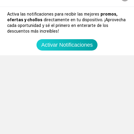
Descargar Nuestra APP
Activa las notificaciones para recibir las mejores
promos,
ofertas y chollos
directamente en tu dispositivo. ¡Aprovecha
cada oportunidad y sé el primero en enterarte de los
descuentos más increíbles!
Siguenos en redes sociales
Activar Notificaciones
Suscribir
Introduciendo mi correo electronico acepto la politica de privacidad y doy mi
consentimiento a recibir comerciales a traves de mi e-mail
Comunidad
Legal
Soydechollos 2026 - Todos los derechos reservados