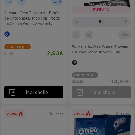
0
EXPIRADO
Suchard Oreo Tableta de Turrón
de Chocolate Blanco con Trozos
60
de Galleta Oreo y Arroz Infl ...
0
Pack de 16x Oreo Choco Brownie
Amazon España
Galletas Sabor Brownie 154g
2,93€
3,99€
Amazon España
14,98€
25,44€
Ir al chollo
Ir al chollo
-33%
-33%
3 años
3 años