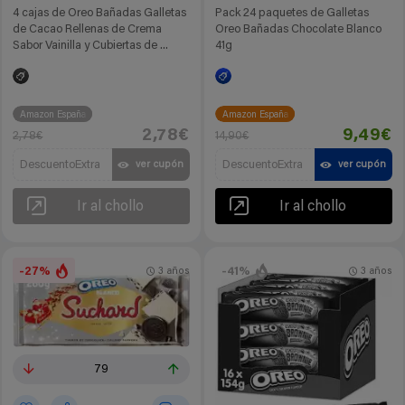
4 cajas de Oreo Bañadas Galletas
Pack 24 paquetes de Galletas
de Cacao Rellenas de Crema
Oreo Bañadas Chocolate Blanco
Sabor Vainilla y Cubiertas de ...
41g
Amazon España
Amazon España
2,78€
9,49€
2,78€
14,90€
DescuentoExtra
DescuentoExtra
ver cupón
ver cupón
Ir al chollo
Ir al chollo
-27%
-41%
3 años
3 años
79