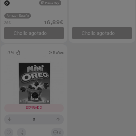
Prime Day
Amazon España
16,89€
25€
Chollo agotado
Chollo agotado
-7%
5 años
EXPIRADO
0
0