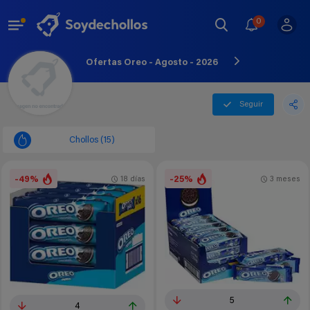
0
Ofertas Oreo - Agosto - 2026
Seguir
Chollos (15)
-49%
-25%
18 días
3 meses
5
4