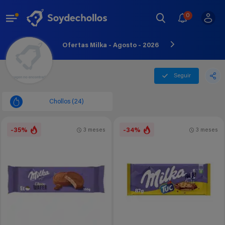
0
Ofertas Milka - Agosto - 2026
Seguir
Chollos (24)
-35%
-34%
3 meses
3 meses