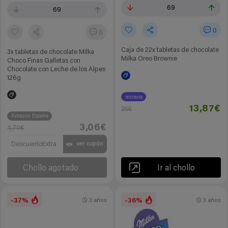
69
69
0
0
Caja de 22x tabletas de chocolate
3x tabletas de chocolate Milka
Milka Oreo Brownie
Choco Finas Galletas con
Chocolate con Leche de los Alpes
126g
miravia
13,87€
25€
Amazon España
3,06€
4,70€
DescuentoExtra
ver cupón
Chollo agotado
Ir al chollo
-37%
-36%
3 años
3 años