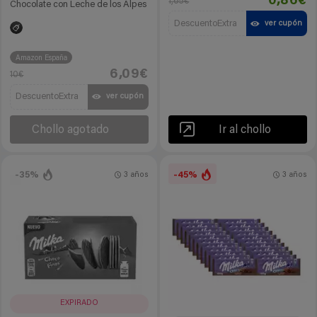
0,86€
1,65€
Chocolate con Leche de los Alpes
DescuentoExtra
ver cupón
Amazon España
6,09€
10€
DescuentoExtra
ver cupón
Chollo agotado
Ir al chollo
-35%
-45%
3 años
3 años
EXPIRADO