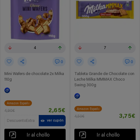
4
7
0
0
Mini Wafers de chocolate 2x Milka
Tableta Grande de Chocolate con
110g
Leche Milka MMMAX Choco
Swing 300g
Amazon España
Amazon España
2,65€
4,90€
3,75€
4,50€
DescuentoExtra
ver cupón
Ir al chollo
Ir al chollo