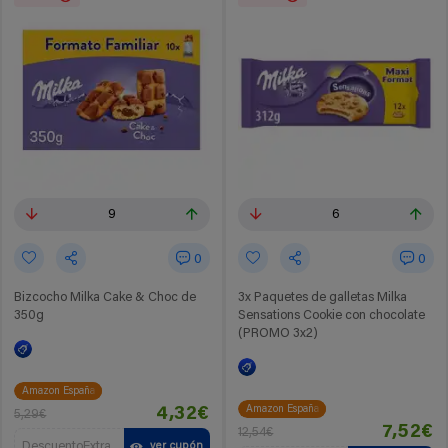
9
6
0
0
Bizcocho Milka Cake & Choc de
3x Paquetes de galletas Milka
350g
Sensations Cookie con chocolate
(PROMO 3x2)
Amazon España
Amazon España
4,32€
5,29€
7,52€
12,54€
DescuentoExtra
ver cupón