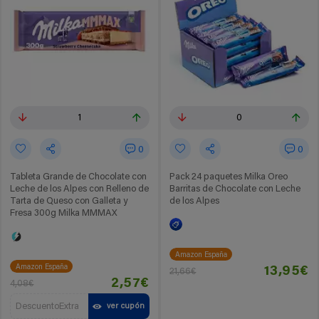
1
0
0
0
Tableta Grande de Chocolate con
Pack 24 paquetes Milka Oreo
Leche de los Alpes con Relleno de
Barritas de Chocolate con Leche
Tarta de Queso con Galleta y
de los Alpes
Fresa 300g Milka MMMAX
Amazon España
Amazon España
13,95€
21,66€
2,57€
4,08€
DescuentoExtra
ver cupón