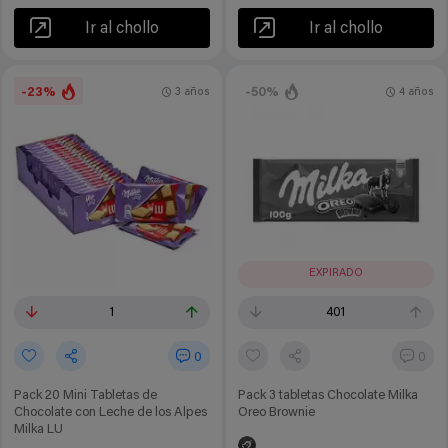
Ir al chollo
Ir al chollo
-23%
-50%
3 años
4 años
EXPIRADO
1
401
0
0
Pack 20 Mini Tabletas de
Pack 3 tabletas Chocolate Milka
Chocolate con Leche de los Alpes
Oreo Brownie
Milka LU