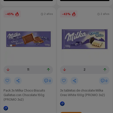
-45%
-43%
2 años
2 años
11
2
0
0
Pack 3x Milka Choco Biscuits
3x tabletas de chocolate Milka
Galletas con Chocolate 150g
Oreo White 100g (PROMO 3x2)
(PROMO 3x2)