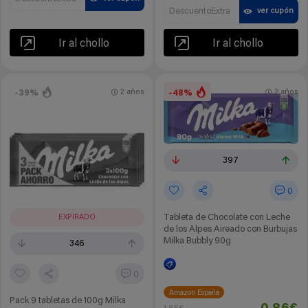
DescuentoExtra
ver cupón
Ir al chollo
Ir al chollo
-39%
-48%
2 años
2 años
397
0
Tableta de Chocolate con Leche
EXPIRADO
de los Alpes Aireado con Burbujas
Milka Bubbly 90g
346
0
Amazon España
Pack 9 tabletas de 100g Milka