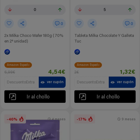
0
5
0
0
2x Milka Choco Wafer 180g (70%
Tableta Milka Chocolate Y Galleta
en 2ª unidad)
Tuc
Amazon España
Amazon España
4,54€
1,32€
6,98€
2€
DescuentoExtra
DescuentoExtra
ver cupón
ver cupón
Ir al chollo
Ir al chollo
-46%
-17%
4 meses
9 meses