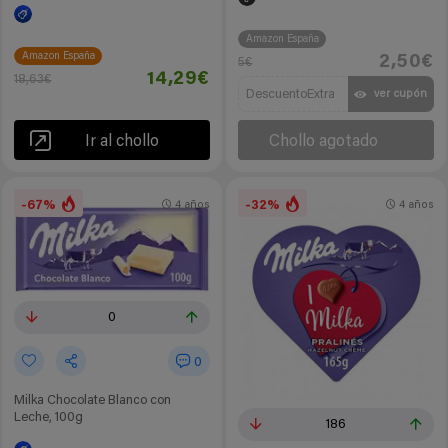
Amazon España
Amazon España
2,50€
5€
14,29€
18,63€
DescuentoExtra
ver cupón
Ir al chollo
Chollo agotado
-67%
-32%
4 años
4 años
0
0
Milka Chocolate Blanco con
Leche, 100g
186