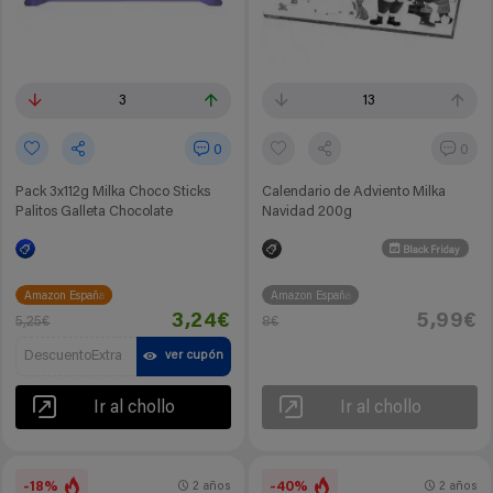
3
13
0
0
Pack 3x112g Milka Choco Sticks
Calendario de Adviento Milka
Palitos Galleta Chocolate
Navidad 200g
Black Friday
Amazon España
Amazon España
3,24€
5,99€
5,25€
8€
DescuentoExtra
ver cupón
Ir al chollo
Ir al chollo
-18%
-40%
2 años
2 años