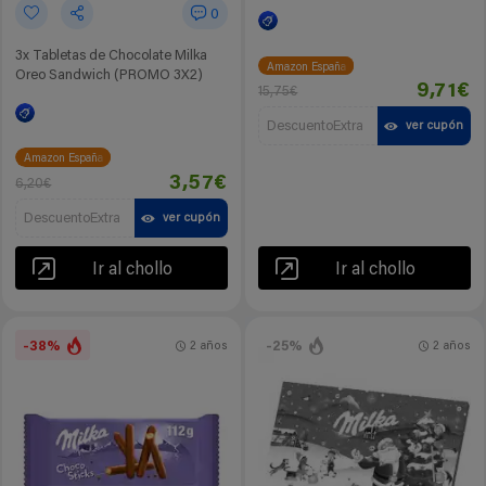
0
3x Tabletas de Chocolate Milka
Amazon España
Oreo Sandwich (PROMO 3X2)
9,71€
15,75€
DescuentoExtra
ver cupón
Amazon España
3,57€
6,20€
DescuentoExtra
ver cupón
Ir al chollo
Ir al chollo
-38%
-25%
2 años
2 años