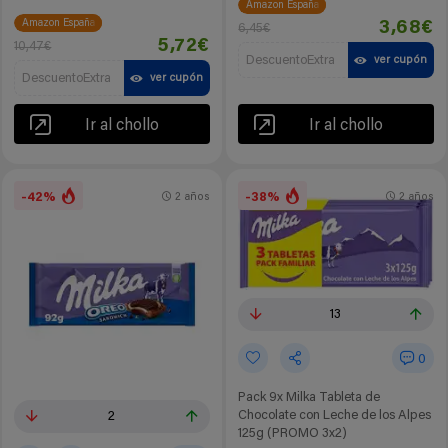
Amazon España
Amazon España
3,68€
6,45€
5,72€
10,47€
DescuentoExtra
ver cupón
DescuentoExtra
ver cupón
Ir al chollo
Ir al chollo
-42%
-38%
2 años
2 años
13
0
Pack 9x Milka Tableta de
Chocolate con Leche de los Alpes
2
125g (PROMO 3x2)