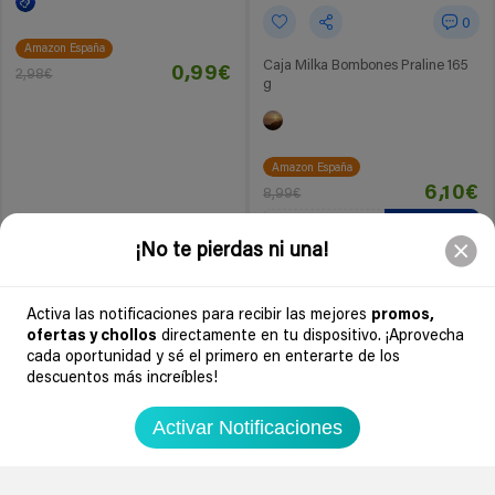
0
Amazon España
Caja Milka Bombones Praline 165
0,99€
2,98€
g
Amazon España
6,10€
8,99€
DescuentoExtra
ver cupón
¡No te pierdas ni una!
Ir al chollo
Ir al chollo
Activa las notificaciones para recibir las mejores
promos,
ofertas y chollos
directamente en tu dispositivo. ¡Aprovecha
-35%
-18%
5 años
5 años
cada oportunidad y sé el primero en enterarte de los
descuentos más increíbles!
Activar Notificaciones