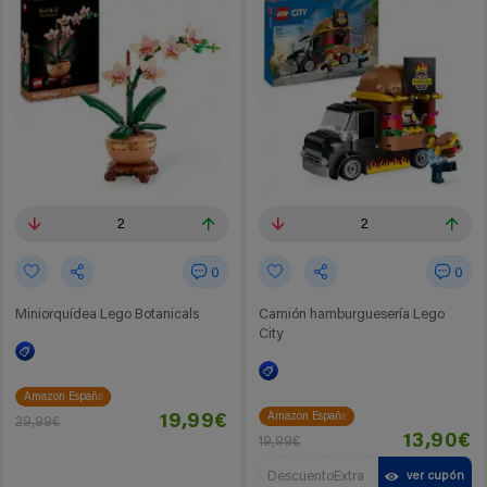
2
2
0
0
Miniorquídea Lego Botanicals
Camión hamburguesería Lego
City
Amazon España
Amazon España
19,99€
29,99€
13,90€
19,99€
DescuentoExtra
ver cupón