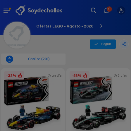
0
Ofertas LEGO - Agosto - 2026
Seguir
Chollos (201)
-32%
-53%
un día
3 días