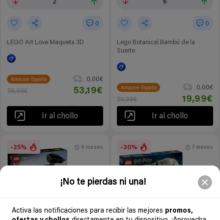
2
6
0
0
LEGO Art Love Maqueta 3D
Lego Botanical Bambú de la
Suerte
0.00€
Amazon España
0.00€
Amazon España
53,19€
79,99€
19,99€
29,99€
Ir al chollo
Ir al chollo
-25%
-30%
6 meses
7 meses
¡No te pierdas ni una!
Activa las notificaciones para recibir las mejores
promos,