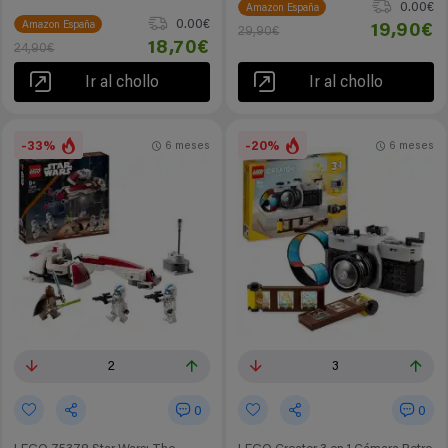
0.00€
Amazon España
0.00€
Amazon España
19,90€
29,90€
18,70€
24,90€
Ir al chollo
Ir al chollo
-33%
-20%
6 meses
6 meses
2
3
0
0