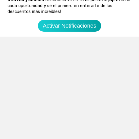
ofertas y chollos
directamente en tu dispositivo. ¡Aprovecha
cada oportunidad y sé el primero en enterarte de los
descuentos más increíbles!
7
1
Activar Notificaciones
0
0
Excavadora LEGO Technic Volvo
Lego Harry Potter Club Duelo
L120 Electric
Hogwarts
0.00€
0.00€
Amazon España
Amazon España
74,99€
17,49€
99,99€
24,99€
Ir al chollo
Ir al chollo
Soydechollos podría recibir una compensación si compras derivado de
nuestra web. Por ejemplo, en calidad de Afiliado de Amazon, se obtienen
ingresos por compras adscritas que cumplen requisitos aplicables. Esto no
determina que chollos se publican.