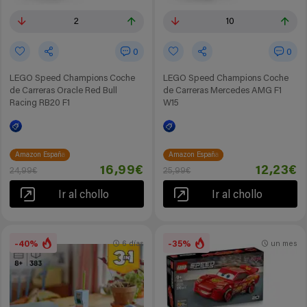
2
10
0
0
LEGO Speed Champions Coche
LEGO Speed Champions Coche
de Carreras Oracle Red Bull
de Carreras Mercedes AMG F1
Racing RB20 F1
W15
Amazon España
Amazon España
16,99€
12,23€
24,99€
25,99€
Ir al chollo
Ir al chollo
-40%
-35%
6 días
un mes