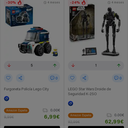
-30%
-24%
4 meses
4 meses
5
1
0
0
Furgoneta Policía Lego City
LEGO Star Wars Droide de
Seguridad K-2SO
0.00€
Amazon España
0.00€
Amazon España
6,99€
9,99€
62,99€
82,99€