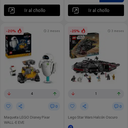
Ir al chollo
Ir al chollo
-20%
-25%
2 meses
3 meses
4
1
0
0
Maqueta LEGO Disney Pixar
Lego Star Wars Halcón Oscuro
WALL-E EVE