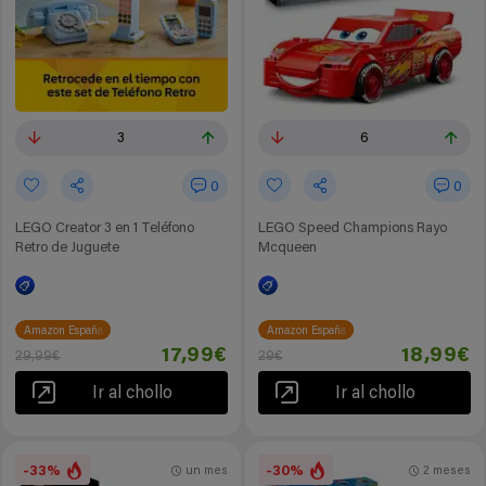
3
6
0
0
LEGO Creator 3 en 1 Teléfono
LEGO Speed Champions Rayo
Retro de Juguete
Mcqueen
Amazon España
Amazon España
17,99€
18,99€
29,99€
29€
Ir al chollo
Ir al chollo
-33%
-30%
un mes
2 meses