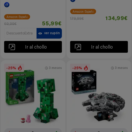
Amazon España
Amazon España
134,99€
179,99€
55,99€
69,99€
DescuentoExtra
ver cupón
Ir al chollo
Ir al chollo
-25%
-25%
3 meses
3 meses