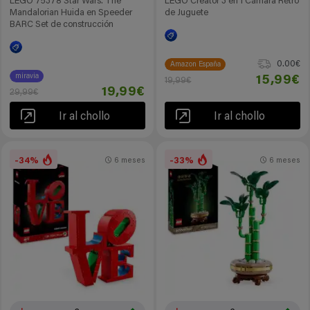
LEGO 75378 Star Wars: The
LEGO Creator 3 en 1 Cámara Retro
Mandalorian Huida en Speeder
de Juguete
BARC Set de construcción
0.00€
Amazon España
miravia
15,99€
19,99€
19,99€
29,99€
Ir al chollo
Ir al chollo
-34%
-33%
6 meses
6 meses