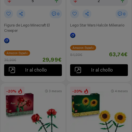
5
2
0
0
Figura de Lego Minecraft El
Lego Star Wars Halcón Milenario
Creeper
Amazon España
Amazon España
63,74€
84,99€
29,99€
39,99€
Ir al chollo
Ir al chollo
-20%
-20%
3 meses
4 meses