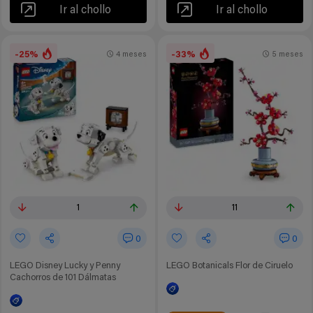
Ir al chollo
Ir al chollo
-25%
-33%
4 meses
5 meses
1
11
0
0
LEGO Disney Lucky y Penny
LEGO Botanicals Flor de Ciruelo
Cachorros de 101 Dálmatas