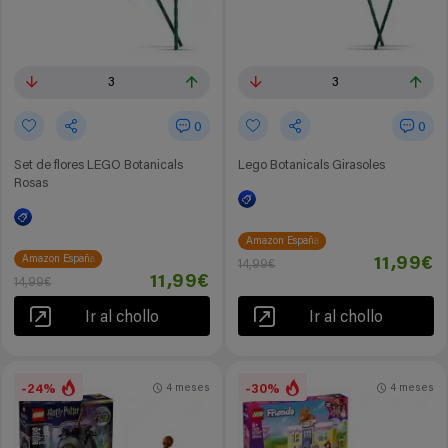
3
3
0
0
Set de flores LEGO Botanicals
Lego Botanicals Girasoles
Rosas
Amazon España
Amazon España
11,99€
14,99€
11,99€
14,99€
Ir al chollo
Ir al chollo
-24%
-30%
4 meses
4 meses