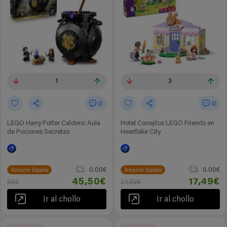
1
3
0
0
LEGO Harry Potter Caldero: Aula
Hotel Conejitos LEGO Friends en
de Pociones Secretas
Heartlake City
0.00€
0.00€
Amazon España
Amazon España
45,50€
17,49€
60€
24,99€
Ir al chollo
Ir al chollo