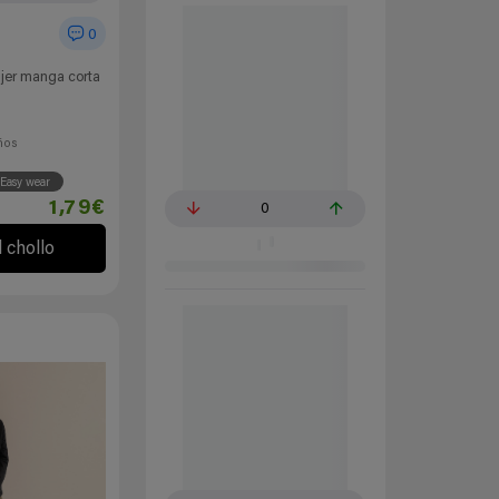
0
jer manga corta
ños
Easy wear
1,79€
0
l chollo