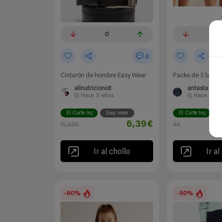
0
0
0
Cinturón de hombre Easy Wear
Packs de 3 bragu
alinutricionist
antasta
Hace
5 años
Hace
5 añ
El Corte Inglés
Easy wear
El Corte Inglés
E
6,39€
15,99€
8€
Ir al chollo
Ir al
-60%
-50%