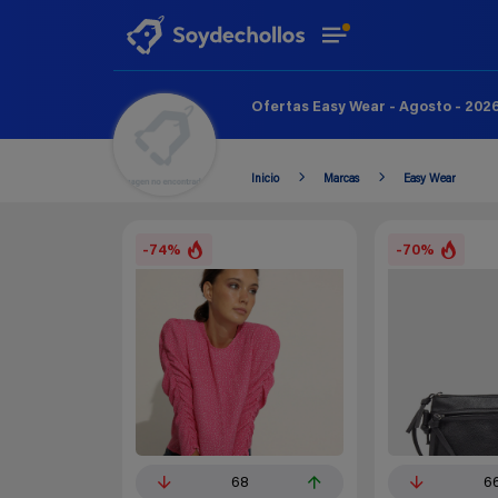
Ofertas Easy Wear - Agosto - 202
Inicio
Marcas
Easy Wear
-74%
-70%
68
6