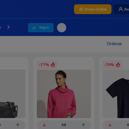
Re
Enviar chollos
Seguir
6
Ordenar
-77%
-70%
6
68