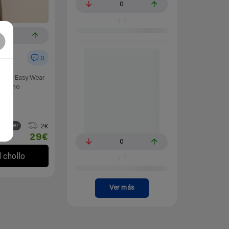
0
2
0
Husky Easy Wear
 marino
ist
ños
2€
asy wear
29€
0
l chollo
Ver más