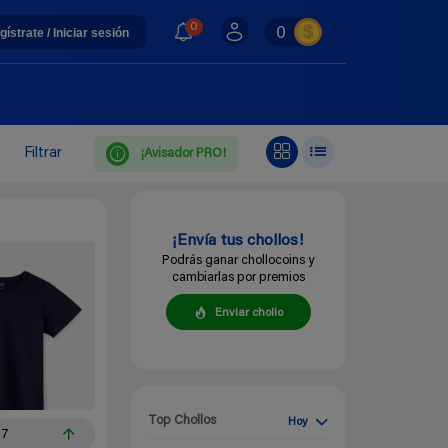
0
0
gístrate / Iniciar sesión
Filtrar
¡Avisador PRO!
¡Envía tus chollos!
Podrás ganar chollocoins y
cambiarlas por premios
Enviar chollo
Top Chollos
Hoy
67