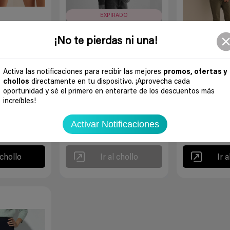
EXPIRADO
3
¡No te pierdas ni una!
0
0
Activa las notificaciones para recibir las mejores
promos, ofertas y
itas Easy Wear
Cazadora Easy Wear Harrington
Cazadora tipo 
chollos
directamente en tu dispositivo. ¡Aprovecha cada
de hombre kaki
de hombre azul
oportunidad y sé el primero en enterarte de los descuentos más
os
increíbles!
alinutricionist
alinutricion
Hace
6 años
Hace
6 a
asy wear
Activar Notificaciones
El Corte Inglés
Easy wear
El Corte Inglés
E
3,19€
29€
59,99€
69,99€
 chollo
Ir al chollo
Ir a