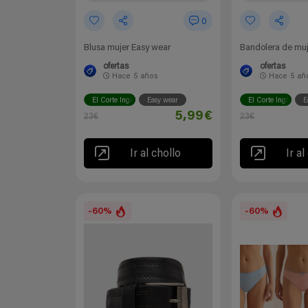
0
Blusa mujer Easy wear
Bandolera de muj
ofertas
ofertas
Hace
5 años
Hace
5 añ
El Corte Inglés
Easy wear
El Corte Inglés
E
5,99€
23€
23€
Ir al chollo
Ir al
-60%
-60%