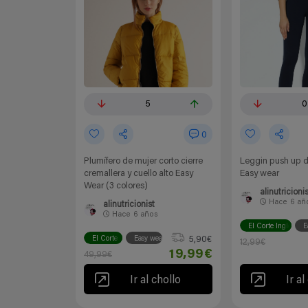
5
0
0
Plumífero de mujer corto cierre
Leggin push up d
cremallera y cuello alto Easy
Easy wear
Wear (3 colores)
alinutricionis
Hace
6 añ
alinutricionist
Hace
6 años
El Corte Inglés
E
5,90€
El Corte Inglés
Easy wear
12,99€
19,99€
49,99€
Ir al chollo
Ir al