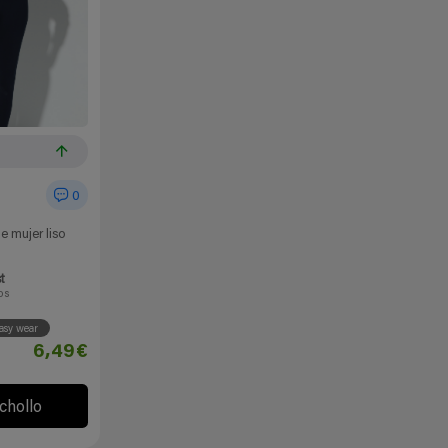
0
e mujer liso
t
os
asy wear
6,49€
 chollo