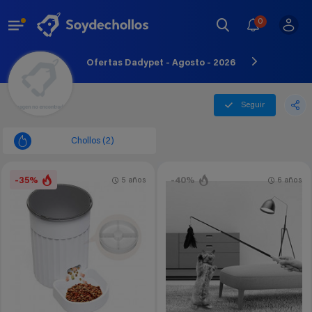
0
Ofertas Dadypet - Agosto - 2026
Seguir
Chollos (2)
-35%
-40%
5 años
6 años