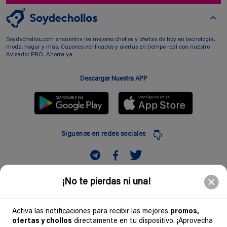
Soydechollos.com encuentra los mejores chollos y ofertas de hoy en tecnología,
moda, hogar y más. Cupones verificados y alertas en tiempo real con nuestro
Avisador PRO. Ahorra ya
Descargar Nuestra APP
Siguenos en redes sociales
Suscribir
¡No te pierdas ni una!
Introduciendo mi correo electronico acepto la politica de privacidad y doy mi
consentimiento a recibir comerciales a traves de mi e-mail
Activa las notificaciones para recibir las mejores
promos,
ofertas y chollos
directamente en tu dispositivo. ¡Aprovecha
Comunidad