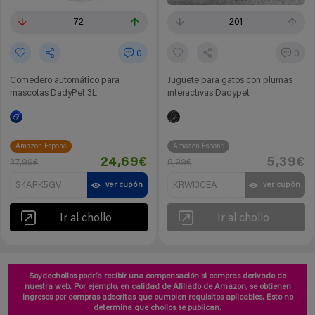
72
201
0
0
Comedero automático para
Juguete para gatos con plumas
mascotas DadyPet 3L
interactivas Dadypet
Amazon España
Amazon España
24,69€
5,39€
37,99€
8,99€
S4ARK5GV
KRWI3CEA
ver cupón
ver cupón
Ir al chollo
Ir al chollo
Soydechollos podría recibir una compensación si compras derivado de
nuestra web. Por ejemplo, en calidad de Afiliado de Amazon, se obtienen
ingresos por compras adscritas que cumplen requisitos aplicables. Esto no
determina que chollos se publican.