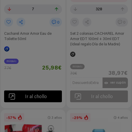
7
328
0
0
Cacharel Amor Amor Eau de
Set 2 colonias CACHAREL Amor
Toilette 50ml
Amor EDT 100ml + 30ml EDT
(Ideal regalo Día de la Madre)
miravia
miravia
25,98€
77€
38,97€
70€
DescuentoExtra
ver cupón
Ir al chollo
Ir al chollo
-57%
-29%
3 años
4 años