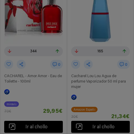
344
165
0
0
CACHAREL - Amor Amor - Eau de
Cacharel Lou Lou Agua de
Toilette - 100ml
perfume Vaporizador 50 ml para
mujer
miravia
Amazon España
29,95€
70€
21,34€
30€
Ir al chollo
Ir al chollo