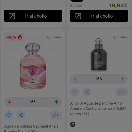
19,94€
62,90€
Ir al chollo
Ir al chollo
-50%
5 años
6 años
166
0
165
¡Chollo! Agua de perfume Amor
Amor de Cacharel por sólo 16,95€
(antes 25€)
0
Agua de Colonia Cacharel Anais
Premier Delice 100 ml