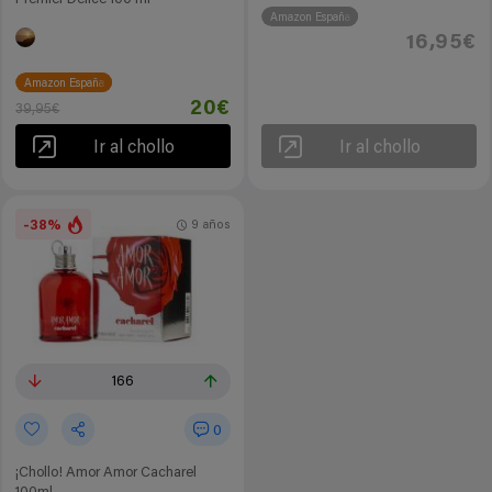
Amazon España
16,95€
Amazon España
20€
39,95€
Ir al chollo
Ir al chollo
-38%
9 años
166
0
¡Chollo! Amor Amor Cacharel