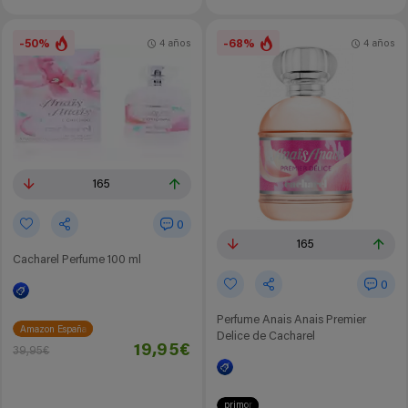
-50%
-68%
4 años
4 años
165
0
165
Cacharel Perfume 100 ml
0
Perfume Anais Anais Premier
Amazon España
Delice de Cacharel
19,95€
39,95€
primor