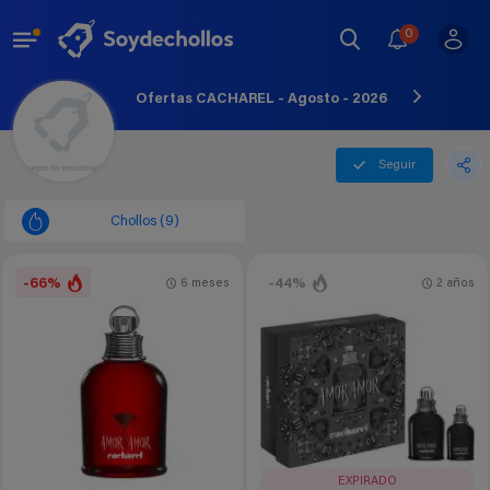
0
Ofertas CACHAREL - Agosto - 2026
Seguir
Chollos (9)
-66%
-44%
6 meses
2 años
EXPIRADO