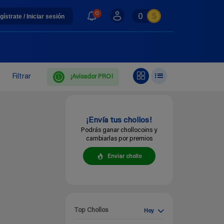
0
0
gístrate / Iniciar sesión
Filtrar
¡Avisador PRO!
¡Envía tus chollos!
Podrás ganar chollocoins y
cambiarlas por premios
Enviar chollo
Top Chollos
Hoy