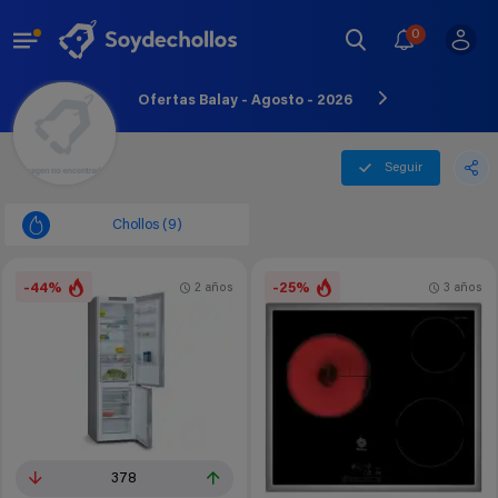
0
Ofertas Balay - Agosto - 2026
Seguir
Chollos (9)
-44%
-25%
2 años
3 años
378