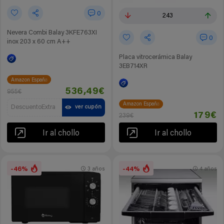
0
243
Nevera Combi Balay 3KFE763XI
0
inox 203 x 60 cm A++
Placa vitrocerámica Balay
3EB714XR
Amazon España
536,49€
955€
Amazon España
DescuentoExtra
ver cupón
179€
239€
Ir al chollo
Ir al chollo
-46%
-44%
3 años
4 años