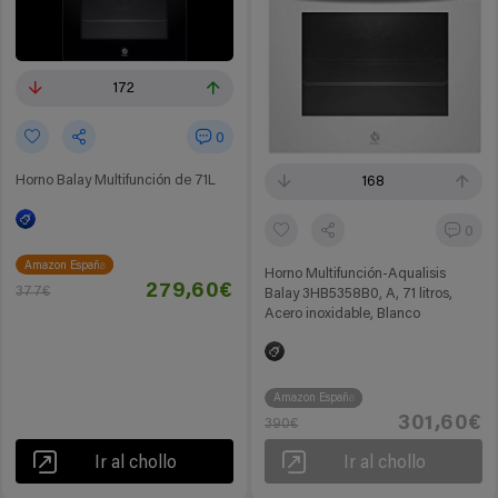
172
0
Horno Balay Multifunción de 71L
168
0
Amazon España
Horno Multifunción-Aqualisis
279,60€
377€
Balay 3HB5358B0, A, 71 litros,
Acero inoxidable, Blanco
Amazon España
301,60€
390€
Ir al chollo
Ir al chollo