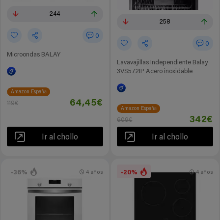
244
258
0
0
Microondas BALAY
Lavavajillas Independiente Balay
3VS572IP Acero inoxidable
Amazon España
64,45€
119€
Amazon España
342€
609€
Ir al chollo
Ir al chollo
-36%
-20%
4 años
4 años