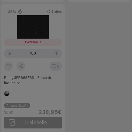
-35%
5 años
EXPIRADO
180
0
Balay 3EB865ERS - Placa de
inducción
Amazon España
238,95€
369€
Ir al chollo