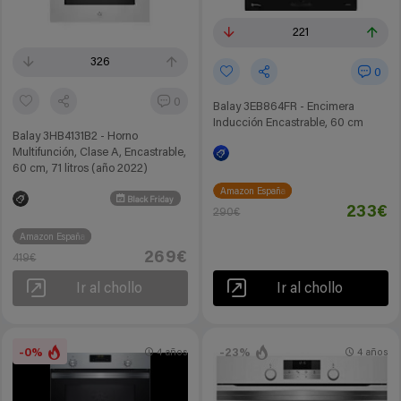
221
326
0
0
Balay 3EB864FR - Encimera
Inducción Encastrable, 60 cm
Balay 3HB4131B2 - Horno
Multifunción, Clase A, Encastrable,
60 cm, 71 litros (año 2022)
Amazon España
Black Friday
233€
290€
Amazon España
269€
419€
Ir al chollo
Ir al chollo
-0%
-23%
4 años
4 años