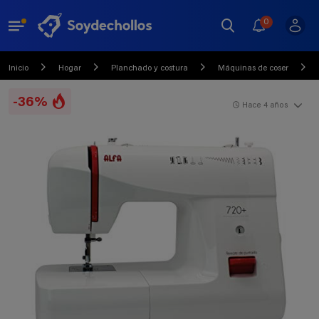
0
Inicio
Hogar
Planchado y costura
Máquinas de coser
-36%
Hace 4 años