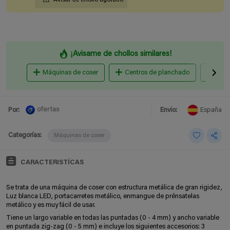
¡Avisame de chollos similares!
Máquinas de coser
Centros de planchado
Plan
ofertas
Por:
Envio:
España
Categorías:
Máquinas de coser
CARACTERISTÍCAS
Se trata de una máquina de coser con
estructura metálica de gran rigidez,
Luz blanca LED, portacarretes metálico, enmangue de prénsatelas
metálico y es muy fácil de usar.
Tiene un l
argo variable en todas las puntadas (0 - 4 mm) y ancho variable
en puntada zig-zag (0 - 5 mm) e incluye los siguientes accesorios:
3