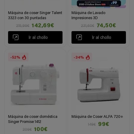
Máquina de coser Singer Talent
Máquina de Lavado
3323 con 30 puntadas
Impresiones 3D
142,69€
74,50€
215,99€
231,60€
Ir al chollo
Ir al chollo
-52%
-34%
Máquina de coser doméstica
Máquina de Coser ALFA 720+
Singer Promise 1412
99€
149€
100€
209€