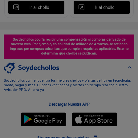
Ir al chollo
Ir al chollo
Soydechollos podría recibir una compensación si compras derivado de
nuestra web. Por ejemplo, en calidad de Afiliado de Amazon, se obtienen
ingresos por compras adscritas que cumplen requisitos aplicables. Esto no
determina que chollos se publican.
Soydechollos.com encuentra los mejores chollos y ofertas de hoy en tecnología,
moda, hogar y más. Cupones verificados y alertas en tiempo real con nuestro
Avisador PRO. Ahorra ya
Descargar Nuestra APP