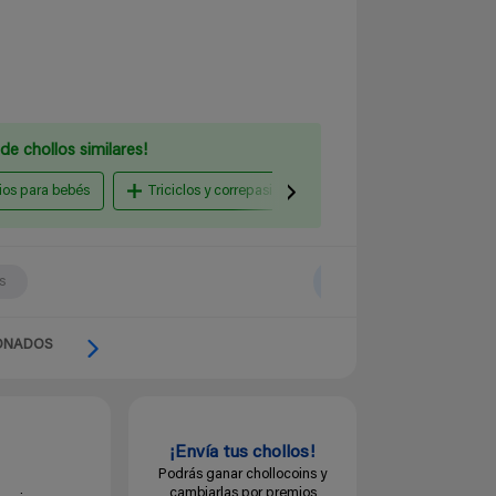
de chollos similares!
ios para bebés
Triciclos y correpasillos
Sonajeros y mordedore
s
ONADOS
¡Envía tus chollos!
Podrás ganar chollocoins y
cambiarlas por premios