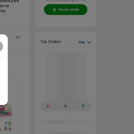
sorios para
dor se
Enviar chollo
 los
Top Chollos
Hoy
0