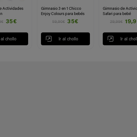
e Actividades
Gimnasio 3 en 1 Chicco
Gimnasio de Activi
in
Enjoy Colours para bebés
Safari para bebé
35€
35€
19,
9€
59,90€
29,99€
r al chollo
Ir al chollo
Ir al chol