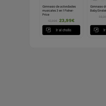
Gimnasio de actividades
Gimnasio d
musicales 3 en 1 Fisher-
Baby Einste
Price
59,9
23,99€
42,99€
Ir al chollo
I