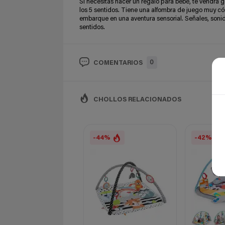
Si necesitas hacer un regalo para bebé, te vendrá g
los 5 sentidos. Tiene una alfombra de juego muy c
embarque en una aventura sensorial. Señales, sonido
sentidos.
0
COMENTARIOS
CHOLLOS RELACIONADOS
-44%
-42%