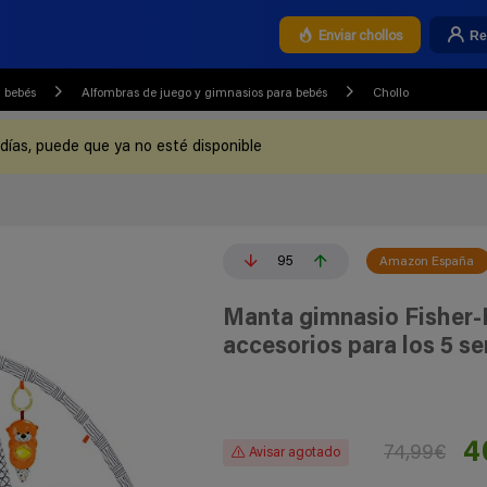
Re
Enviar chollos
 bebés
Alfombras de juego y gimnasios para bebés
Chollo
 días, puede que ya no esté disponible
95
Amazon España
Manta gimnasio Fisher-P
accesorios para los 5 se
4
74,99€
Avisar agotado