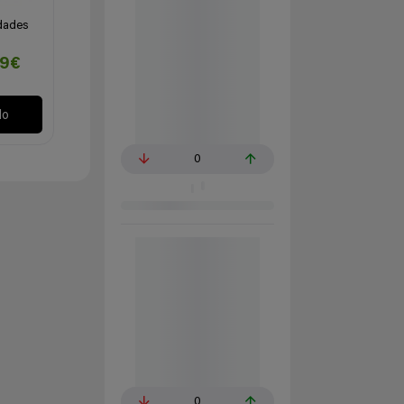
dades
99€
lo
0
0