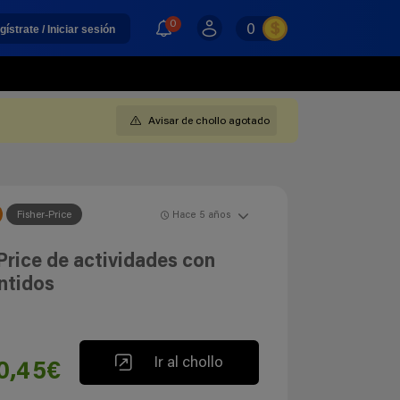
0
0
gístrate / Iniciar sesión
Avisar de chollo agotado
Fisher-Price
Hace 5 años
rice de actividades con
ntidos
Ir al chollo
0,45€