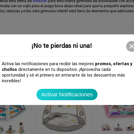
enial esta oferta de
Amazon
para esta manta
gimnasio de actividades con acce
ómoda con un cojín para el juego boca abajo ideal para que tu pequeño explora
s, texturas y más; este gimnasio infantil está lleno de elementos que estimulan
¡No te pierdas ni una!
Activa las notificaciones para recibir las mejores
promos, ofertas y
chollos
directamente en tu dispositivo. ¡Aprovecha cada
oportunidad y sé el primero en enterarte de los descuentos más
increíbles!
-42%
-33%
Activar Notificaciones