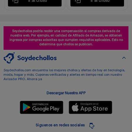
Ir al chollo
Ir al chollo
Soydechollos podría recibir una compensación si compras derivado de
nuestra web. Por ejemplo, en calidad de Afiliado de Amazon, se obtienen
ingresos por compras adscritas que cumplen requisitos aplicables. Esto no
determina que chollos se publican.
Soydechollos.com encuentra los mejores chollos y ofertas de hoy en tecnología,
moda, hogar y más. Cupones verificados y alertas en tiempo real con nuestro
Avisador PRO. Ahorra ya
Descargar Nuestra APP
Siguenos en redes sociales