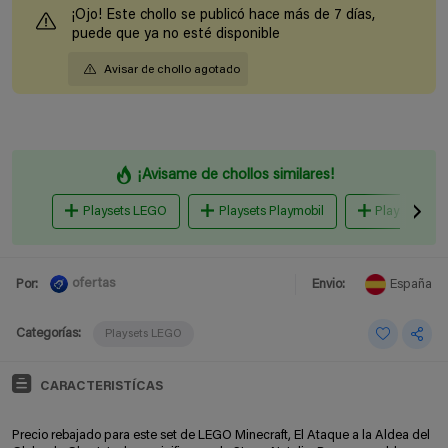
¡Ojo! Este chollo se publicó hace más de 7 días,
puede que ya no esté disponible
Avisar de chollo agotado
¡Avisame de chollos similares!
Playsets LEGO
Playsets Playmobil
Playsets Pin
ofertas
Por:
Envio:
España
Categorías:
Playsets LEGO
CARACTERISTÍCAS
Precio rebajado para este set de LEGO Minecraft, El Ataque a la Aldea del