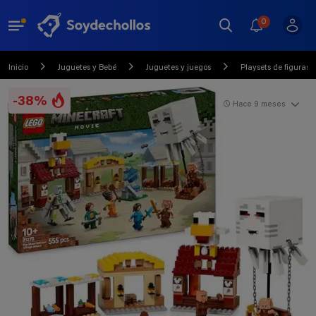
0
Inicio
Juguetes y Bebé
Juguetes y juegos
Playsets de figuras 
-38%
Hace 9 meses