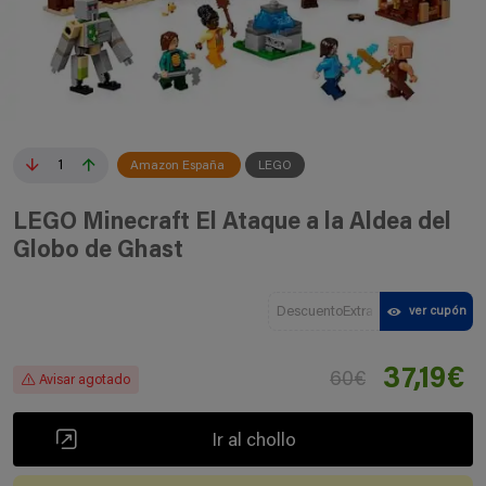
1
Amazon España
LEGO
LEGO Minecraft El Ataque a la Aldea del
Globo de Ghast
DescuentoExtra
ver cupón
37,19€
60€
Avisar agotado
Ir al chollo