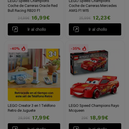
LEGO Speed Champions
LEGO Speed Champions
Coche de Carreras Oracle Red
Coche de Carreras Mercedes
Bull Racing RB20 F1
AMG F1 W15
16,99€
12,23€
24,99€
25,99€
Ir al chollo
Ir al chollo
-40%
-35%
LEGO Creator 3 en 1 Teléfono
LEGO Speed Champions Rayo
Retro de Juguete
Mcqueen
17,99€
18,99€
29,99€
29€