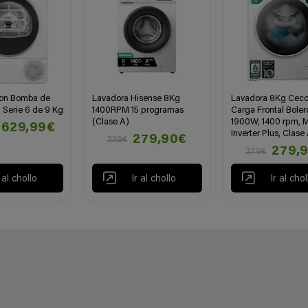
on Bomba de
Lavadora Hisense 8Kg
Lavadora 8Kg Ceco
 Serie 6 de 9 Kg
1400RPM 15 programas
Carga Frontal Boler
(Clase A)
1900W, 1400 rpm, M
629,99€
Inverter Plus, Clase
279,90€
339€
279,
379€
r al chollo
Ir al chollo
Ir al chol