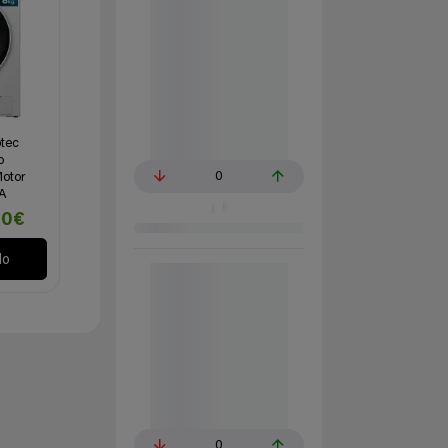
tec
o
0
otor
 A
90€
lo
0