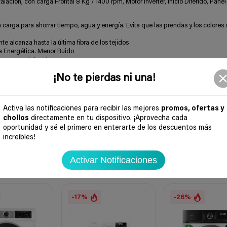
ación, con carga Frontal 8 Kg / 1400 rpm, Motor Inverter, Inicio Diferido, Panel
arga para ahorrar tiempo, agua y energía. Evita que las prendas y los colores 
e alcanza hasta la última fibra de los tejidos
ia Energética. Menor Ruido
con mayor delicadeza
3 kg de ropa en cada carga para un rendimiento excelente en sólo 20 minutos
¡No te pierdas ni una!
 600 x 850 x 660
Activa las notificaciones para recibir las mejores
promos, ofertas y
chollos
directamente en tu dispositivo. ¡Aprovecha cada
oportunidad y sé el primero en enterarte de los descuentos más
increíbles!
Activar Notificaciones
-17%
-26%