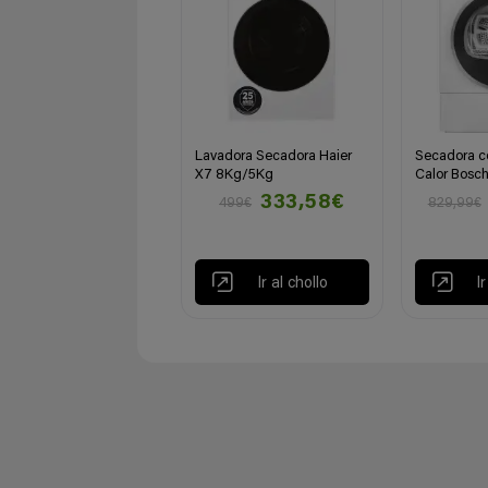
Lavadora Secadora Haier
Secadora c
X7 8Kg/5Kg
Calor Bosch
333,58€
499€
829,99€
Ir al chollo
I