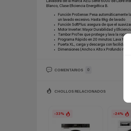
Lavadora de la marca AEG Serie 6000 de Libre Instal
Blanco, Clase Eficiencia Energética B.
Función ProSense: Pesa automáticamente la c
un lavado excesivo. Hasta 8kg de lavado
Función SoftPlus: asegura de que el suavizant
Motor Inverter: Mayor Durabilidad y Eficienc
Tambor ProTex que protege y lava la ropa 
Programa Rápido en 20 minutos: Lava hasta 
Puerta XL, carga y descarga con facilidad
Dimensiones (Ancho x Alto x Profundo mm):
0
COMENTARIOS
CHOLLOS RELACIONADOS
-33%
-24%