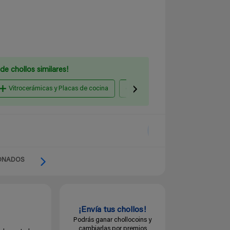
de chollos similares!
Vitrocerámicas y Placas de cocina
Lavavajillas
Campanas e
ONADOS
¡Envía tus chollos!
Podrás ganar chollocoins y
cambiarlas por premios