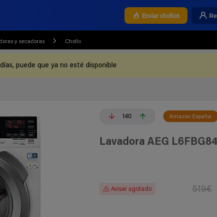
Re
Enviar chollos
doras y secadoras
Chollo
 días, puede que ya no esté disponible
140
Amazon España
Lavadora AEG L6FBG8
519€
Avisar agotado