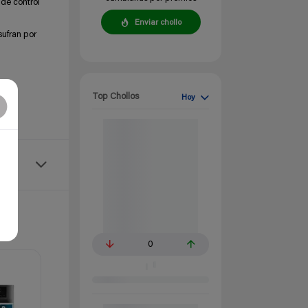
 de control
Enviar chollo
sufran por
Top Chollos
Hoy
0