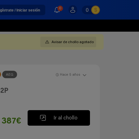
0
0
gístrate / Iniciar sesión
Avisar de chollo agotado
AEG
Hace 5 años
42P
Ir al chollo
387€