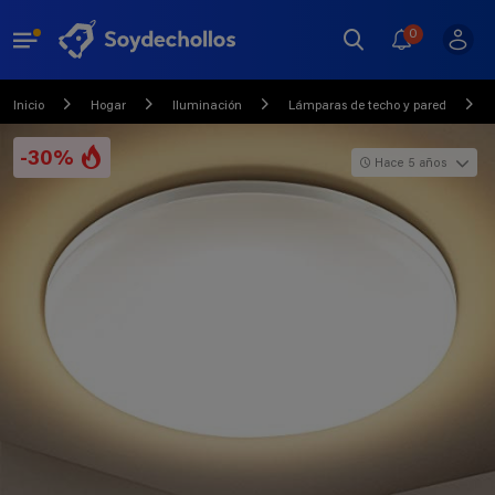
0
Inicio
Hogar
Iluminación
Lámparas de techo y pared
-30%
Hace 5 años