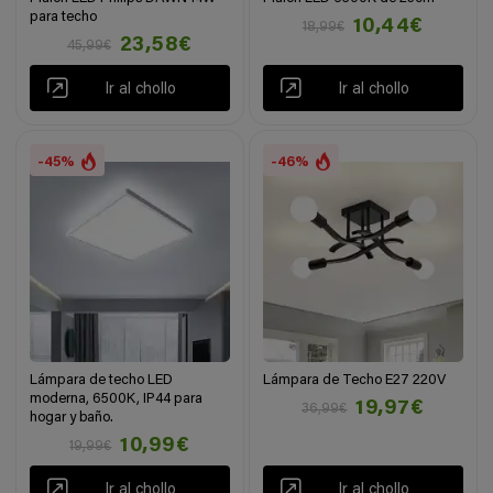
para techo
10,44€
18,99€
23,58€
45,99€
Ir al chollo
Ir al chollo
-45%
-46%
Lámpara de techo LED
Lámpara de Techo E27 220V
moderna, 6500K, IP44 para
19,97€
36,99€
hogar y baño.
10,99€
19,99€
Ir al chollo
Ir al chollo