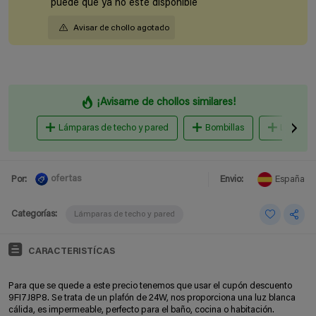
puede que ya no esté disponible
Avisar de chollo agotado
¡Avisame de chollos similares!
Lámparas de techo y pared
Bombillas
Lámpara
ofertas
Por:
Envio:
España
Categorías:
Lámparas de techo y pared
CARACTERISTÍCAS
Para que se quede a este precio tenemos que usar el cupón descuento
9FI7J8P8. Se trata de un plafón de 24W, nos proporciona una luz blanca
cálida, es impermeable, perfecto para el baño, cocina o habitación.