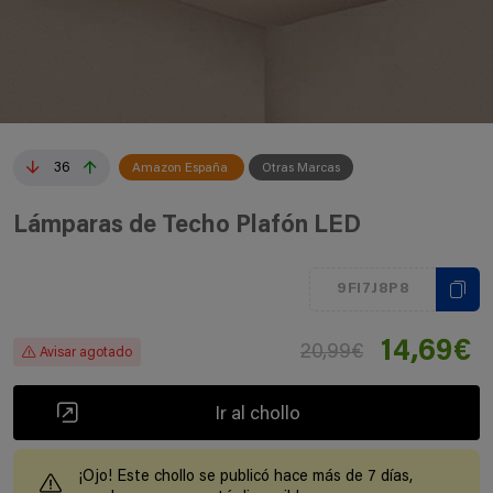
36
Amazon España
Otras Marcas
Lámparas de Techo Plafón LED
9FI7J8P8
14,69€
20,99€
Avisar agotado
Ir al chollo
¡Ojo! Este chollo se publicó hace más de 7 días,