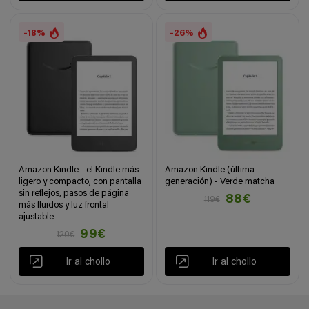
-18%
-26%
Amazon Kindle - el Kindle más
Amazon Kindle (última
ligero y compacto, con pantalla
generación) - Verde matcha
sin reflejos, pasos de página
88€
119€
más fluidos y luz frontal
ajustable
99€
120€
Ir al chollo
Ir al chollo