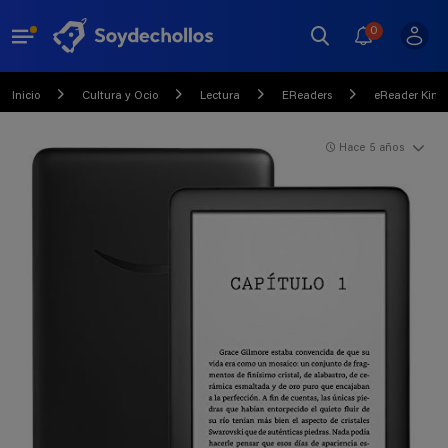
0
Inicio
Cultura y Ocio
Lectura
EReaders
eReader Kind
Hace 5 años