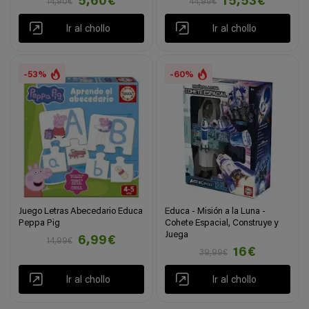
5,60€
15,53€
14,90€
44,99€
Ir al chollo
Ir al chollo
-53%
-60%
Juego Letras Abecedario Educa
Educa - Misión a la Luna -
Peppa Pig
Cohete Espacial, Construye y
Juega
6,99€
14,99€
16€
39,99€
Ir al chollo
Ir al chollo