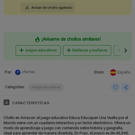
Avisar de chollo agotado
¡Avisame de chollos similares!
Juegos educativos
Muñecas y muñecos
Puzzle
ofertas
Por:
Envio:
España
Categorías:
Juegos educativos
CARACTERISTÍCAS
Chollo en Amazon: el juego educativo Educa Educapen Una Vuelta por el
Mundo viene con un cuaderno interactivo y un lector electrónico. Ofrece un
modo de aprendizaje y juego con contenido sobre historia y geografía,
ideal para aprender de manera divertida. En Fnac, el precio es de 49,99€.