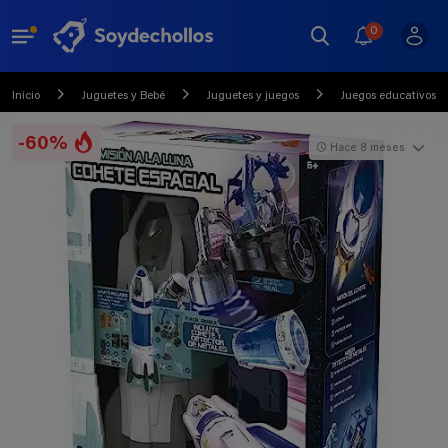
0
Inicio
Juguetes y Bebé
Juguetes y juegos
Juegos educativos
-60%
Hace 8 meses