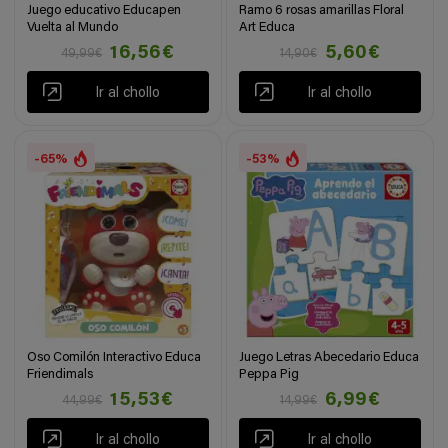
Juego educativo Educapen
Ramo 6 rosas amarillas Floral
Vuelta al Mundo
Art Educa
16,56€
5,60€
49,99€
14,90€
Ir al chollo
Ir al chollo
-65%
-53%
Oso Comilón Interactivo Educa
Juego Letras Abecedario Educa
Friendimals
Peppa Pig
15,53€
6,99€
44,99€
14,99€
Ir al chollo
Ir al chollo