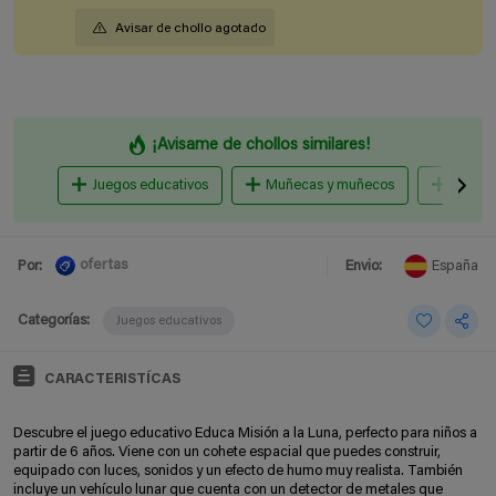
Avisar de chollo agotado
¡Avisame de chollos similares!
Juegos educativos
Muñecas y muñecos
Puzzle
ofertas
Por:
Envio:
España
Categorías:
Juegos educativos
CARACTERISTÍCAS
Descubre el juego educativo Educa Misión a la Luna, perfecto para niños a
partir de 6 años. Viene con un cohete espacial que puedes construir,
equipado con luces, sonidos y un efecto de humo muy realista. También
incluye un vehículo lunar que cuenta con un detector de metales que