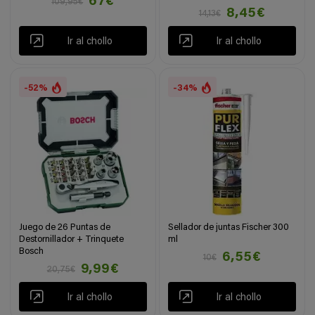
67€
109,95€
8,45€
14,13€
Ir al chollo
Ir al chollo
-52%
-34%
Juego de 26 Puntas de
Sellador de juntas Fischer 300
Destornillador + Trinquete
ml
Bosch
6,55€
10€
9,99€
20,75€
Ir al chollo
Ir al chollo