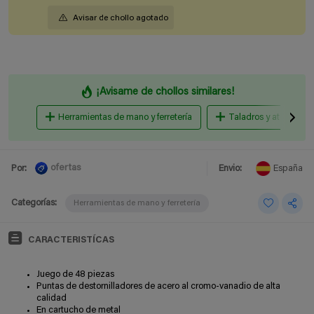
Avisar de chollo agotado
¡Avisame de chollos similares!
Herramientas de mano y ferretería
Taladros y atornillado
ofertas
Por:
Envio:
España
Categorías:
Herramientas de mano y ferretería
CARACTERISTÍCAS
Juego de 48 piezas
Puntas de destornilladores de acero al cromo-vanadio de alta
calidad
En cartucho de metal