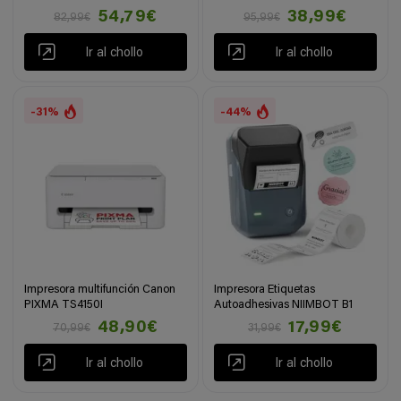
54,79€
38,99€
82,99€
95,99€
Ir al chollo
Ir al chollo
-31%
-44%
Impresora multifunción Canon
Impresora Etiquetas
PIXMA TS4150I
Autoadhesivas NIIMBOT B1
48,90€
17,99€
70,99€
31,99€
Ir al chollo
Ir al chollo