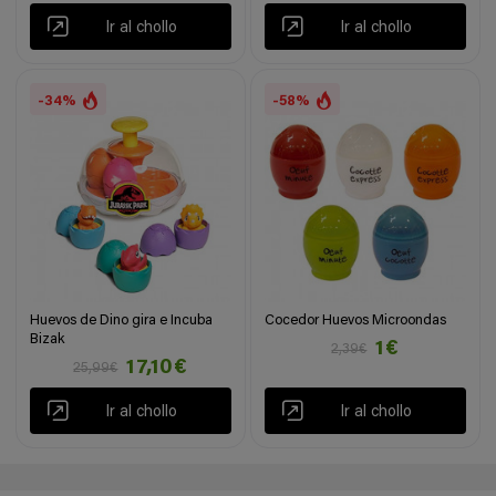
Ir al chollo
Ir al chollo
-34%
-58%
Huevos de Dino gira e Incuba
Cocedor Huevos Microondas
Bizak
1€
2,39€
17,10€
25,99€
Ir al chollo
Ir al chollo