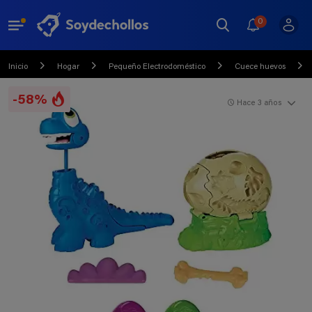
0
Inicio
Hogar
Pequeño Electrodoméstico
Cuece huevos
-58%
Hace 3 años