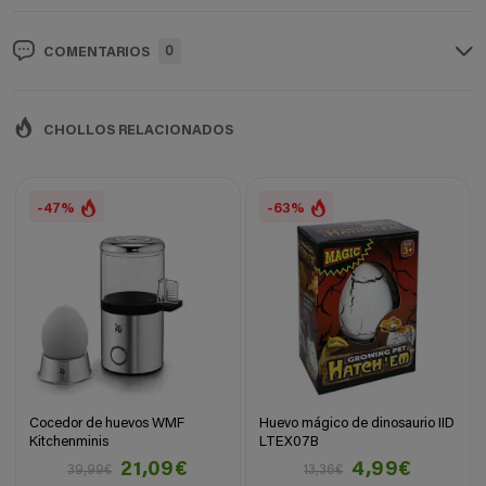
0
COMENTARIOS
CHOLLOS RELACIONADOS
-47%
-63%
Cocedor de huevos WMF
Huevo mágico de dinosaurio IID
Kitchenminis
LTEX07B
21,09€
4,99€
39,99€
13,36€