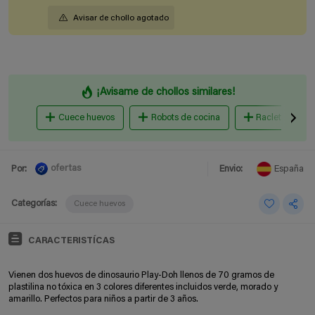
Avisar de chollo agotado
¡Avisame de chollos similares!
Cuece huevos
Robots de cocina
Raclettes, Plan
ofertas
Por:
Envio:
España
Categorías:
Cuece huevos
CARACTERISTÍCAS
Vienen dos huevos de dinosaurio Play-Doh llenos de 70 gramos de
plastilina no tóxica en 3 colores diferentes incluidos verde, morado y
amarillo. Perfectos para niños a partir de 3 años.