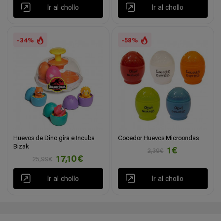
Ir al chollo
Ir al chollo
-34%
-58%
Huevos de Dino gira e Incuba
Cocedor Huevos Microondas
Bizak
1€
2,39€
17,10€
25,99€
Ir al chollo
Ir al chollo