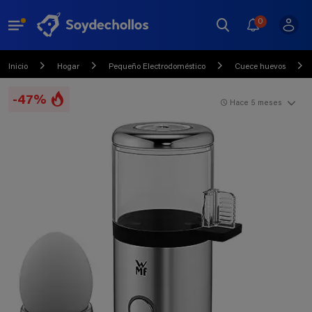
0
Inicio
Hogar
Pequeño Electrodoméstico
Cuece huevos
-47%
Hace 5 meses