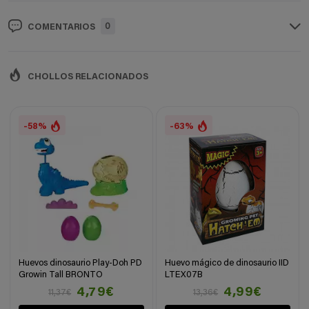
0
COMENTARIOS
CHOLLOS RELACIONADOS
-58%
-63%
Huevos dinosaurio Play-Doh PD
Huevo mágico de dinosaurio IID
Growin Tall BRONTO
LTEX07B
4,79€
4,99€
11,37€
13,36€