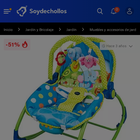
0
Inicio
Jardín y Bricolaje
Jardín
Muebles y accesorios de jardín
-51%
Hace 3 años