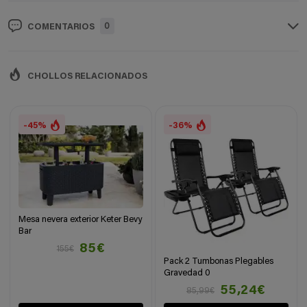
0
COMENTARIOS
CHOLLOS RELACIONADOS
-45%
-36%
Mesa nevera exterior Keter Bevy
Bar
85€
155€
Pack 2 Tumbonas Plegables
Gravedad 0
55,24€
85,99€