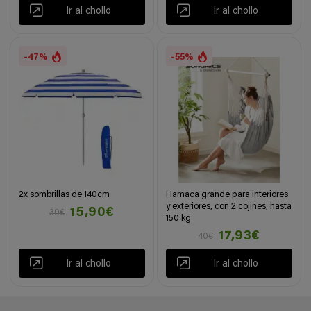
Ir al chollo
Ir al chollo
-47%
-55%
2x sombrillas de 140cm
Hamaca grande para interiores
y exteriores, con 2 cojines, hasta
15,90€
30€
150 kg
17,93€
40€
Ir al chollo
Ir al chollo