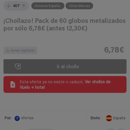
407
Amazon España
Otras Marcas
¡Chollazo! Pack de 60 globos metalizados
por sólo 6,78€ (antes 12,30€)
6,78€
Avisar agotado
Ir al chollo
Esta oferta ya no existe o caducó.
Ver chollos de
Vuelo + hotel
ofertas
Por:
Envio:
España