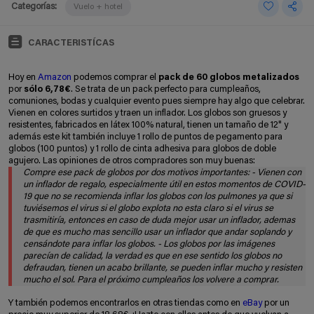
Categorías:
Vuelo + hotel
CARACTERISTÍCAS
Hoy en
Amazon
podemos comprar el
pack de 60 globos metalizados
por
sólo 6,78€
. Se trata de un pack perfecto para cumpleaños,
comuniones, bodas y cualquier evento pues siempre hay algo que celebrar.
Vienen en colores surtidos y traen un inflador. Los globos son gruesos y
resistentes, fabricados en látex 100% natural, tienen un tamaño de 12" y
además este kit también incluye 1 rollo de puntos de pegamento para
globos (100 puntos) y 1 rollo de cinta adhesiva para globos de doble
agujero. Las opiniones de otros compradores son muy buenas:
Compre ese pack de globos por dos motivos importantes: - Vienen con
un inflador de regalo, especialmente útil en estos momentos de COVID-
19 que no se recomienda inflar los globos con los pulmones ya que si
tuviésemos el virus si el globo explota no esta claro si el virus se
trasmitiría, entonces en caso de duda mejor usar un inflador, ademas
de que es mucho mas sencillo usar un inflador que andar soplando y
censándote para inflar los globos. - Los globos por las imágenes
parecían de calidad, la verdad es que en ese sentido los globos no
defraudan, tienen un acabo brillante, se pueden inflar mucho y resisten
mucho el sol. Para el próximo cumpleaños los volvere a comprar.
Y también podemos encontrarlos en otras tiendas como en
eBay
por un