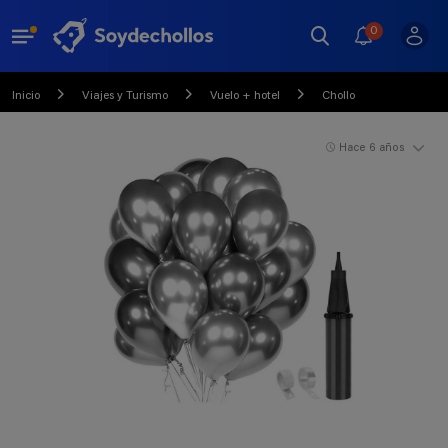
0
Inicio
Viajes y Turismo
Vuelo + hotel
Chollo
Hace 6 años