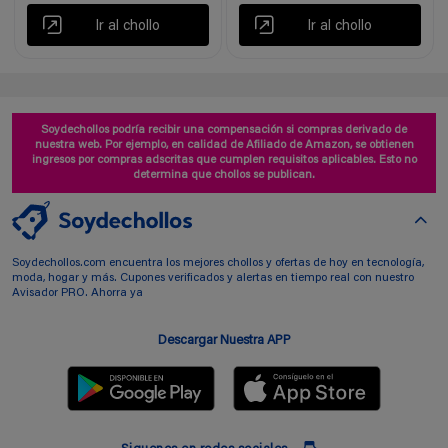
Ir al chollo
Ir al chollo
Soydechollos podría recibir una compensación si compras derivado de
nuestra web. Por ejemplo, en calidad de Afiliado de Amazon, se obtienen
ingresos por compras adscritas que cumplen requisitos aplicables. Esto no
determina que chollos se publican.
Soydechollos.com encuentra los mejores chollos y ofertas de hoy en tecnología,
moda, hogar y más. Cupones verificados y alertas en tiempo real con nuestro
Avisador PRO. Ahorra ya
Descargar Nuestra APP