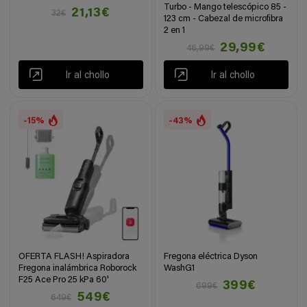
Turbo - Mango telescópico 85 -
21,13€
32€
123 cm - Cabezal de microfibra
2 en 1
29,99€
46,99€
Ir al chollo
Ir al chollo
-15%
-43%
OFERTA FLASH! Aspiradora
Fregona eléctrica Dyson
Fregona inalámbrica Roborock
WashG1
F25 Ace Pro 25 kPa 60'
399€
699€
549€
649€