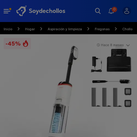
0
Inicio
Hogar
Aspiración y limpieza
Fregonas
Chollo
-45%
Hace 8 meses