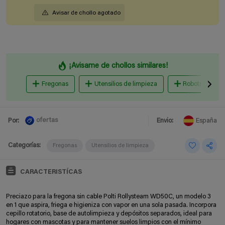
Avisar de chollo agotado
¡Avisame de chollos similares!
Fregonas
Utensilios de limpieza
Robots Aspira
ofertas
Por:
Envio:
España
Categorías:
Fregonas
Utensilios de limpieza
CARACTERISTÍCAS
Preciazo para la fregona sin cable Polti Rollysteam WD50C, un modelo 3
en 1 que aspira, friega e higieniza con vapor en una sola pasada. Incorpora
cepillo rotatorio, base de autolimpieza y depósitos separados, ideal para
hogares con mascotas y para mantener suelos limpios con el mínimo