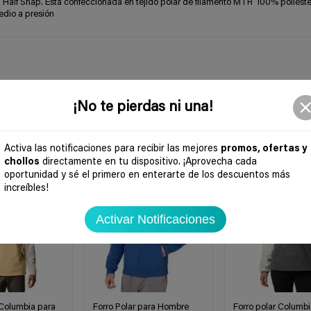
Half Snap. Está confeccionada en tejido polar de filamento MTR 100% poliéste
edio a presión
¡No te pierdas ni una!
Activa las notificaciones para recibir las mejores
promos, ofertas y
chollos
directamente en tu dispositivo. ¡Aprovecha cada
-48%
-50%
oportunidad y sé el primero en enterarte de los descuentos más
increíbles!
Activar Notificaciones
 Columbia para
Forro Polar para Hombre
Forro polar Columbi