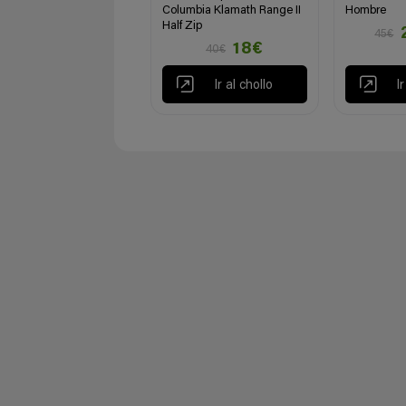
Columbia Klamath Range II
Hombre
Half Zip
45€
18€
40€
Ir al chollo
I