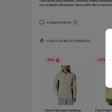
Forro polar para hombre Columbia Steens Mountain 
con acabado ultrasuave, tiene cuello alto y cierre m
0
COMENTARIOS
CHOLLOS RELACIONADOS
-55%
-33%
Forro Polar para Hombres
Forro Polar