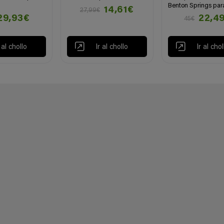
Benton Springs par
14,61€
27,99€
29,93€
22,4
45€
r al chollo
Ir al chollo
Ir al chol