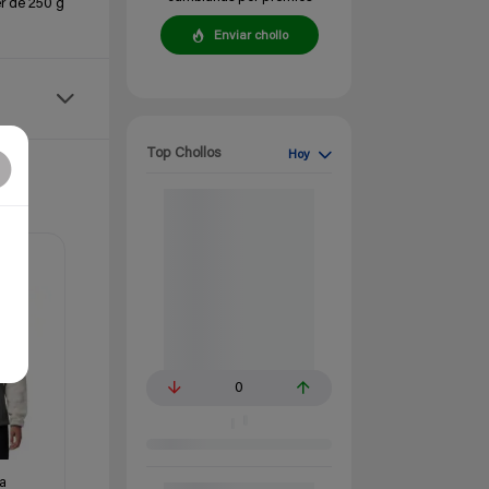
r de 250 g
Enviar chollo
Top Chollos
Hoy
0
a