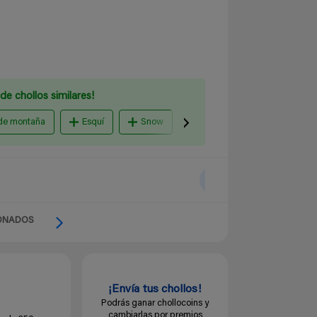
de chollos similares!
de montaña
Esquí
Snow
forro polar
Amazon 
ONADOS
¡Envía tus chollos!
Podrás ganar chollocoins y
cambiarlas por premios