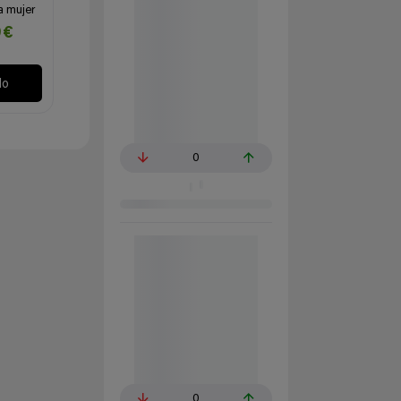
a mujer
9€
lo
0
0