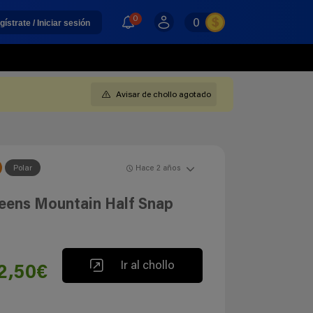
0
0
gístrate / Iniciar sesión
Avisar de chollo agotado
Polar
Hace 2 años
teens Mountain Half Snap
Ir al chollo
2,50€