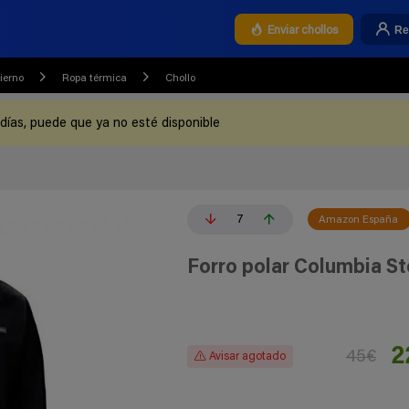
Re
Enviar chollos
ierno
Ropa térmica
Chollo
 días, puede que ya no esté disponible
7
Amazon España
Forro polar Columbia S
2
45€
Avisar agotado