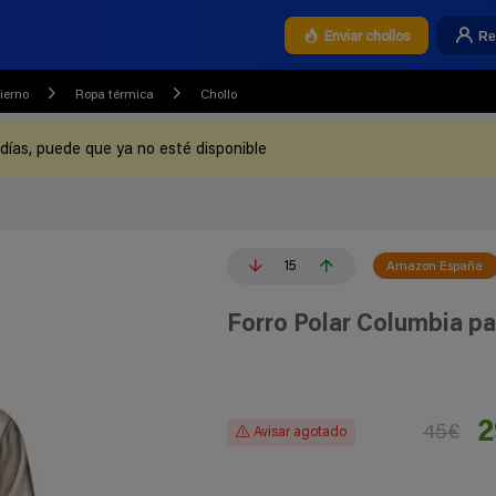
Re
Enviar chollos
ierno
Ropa térmica
Chollo
 días, puede que ya no esté disponible
15
Amazon España
Forro Polar Columbia p
2
45€
Avisar agotado