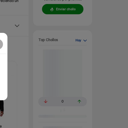
freciendo un
Enviar chollo
Top Chollos
Hoy
0
a