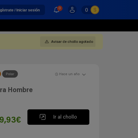
0
0
gístrate / Iniciar sesión
Avisar de chollo agotado
Polar
Hace un año
ara Hombre
Ir al chollo
9,93€