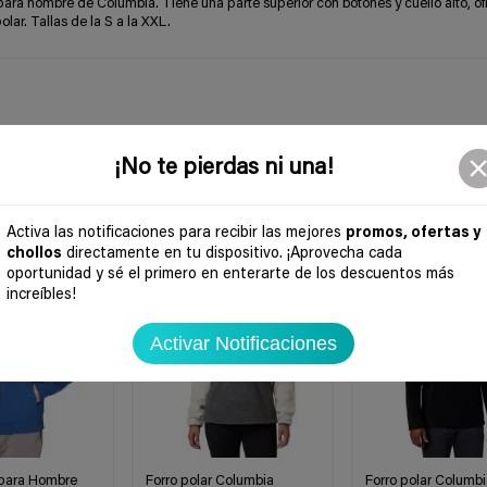
para hombre de Columbia. Tiene una parte superior con botones y cuello alto, o
olar. Tallas de la S a la XXL.
¡No te pierdas ni una!
Activa las notificaciones para recibir las mejores
promos, ofertas y
chollos
directamente en tu dispositivo. ¡Aprovecha cada
-50%
-50%
oportunidad y sé el primero en enterarte de los descuentos más
increíbles!
Activar Notificaciones
 para Hombre
Forro polar Columbia
Forro polar Columbi