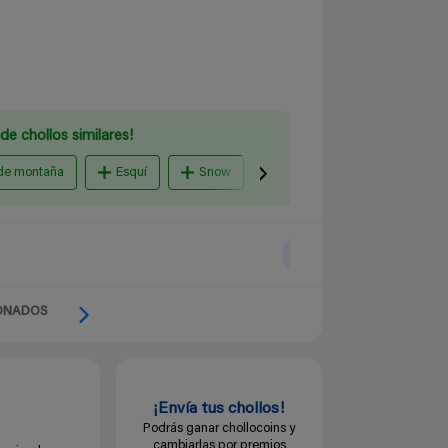
de chollos similares!
de montaña
Esquí
Snow
forro polar
Amazon 
ONADOS
¡Envía tus chollos!
Podrás ganar chollocoins y
cambiarlas por premios