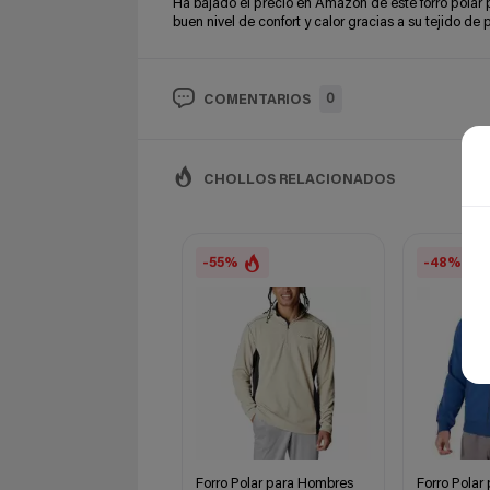
Ha bajado el precio en Amazon de este forro polar 
buen nivel de confort y calor gracias a su tejido de p
0
COMENTARIOS
CHOLLOS RELACIONADOS
-55%
-48%
Forro Polar para Hombres
Forro Polar