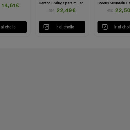
Benton Springs para mujer
Steens Mountain Ha
14,61€
22,49€
22,5
45€
45€
r al chollo
Ir al chollo
Ir al chol