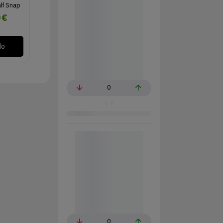
lf Snap
0€
lo
0
0