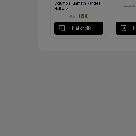
Columbia Klamath Range II
27,99€
Half Zip
18€
40€
Ir al chollo
I