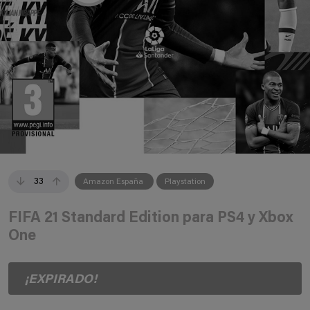
33
Amazon España
Playstation
FIFA 21 Standard Edition para PS4 y Xbox
One
¡EXPIRADO!