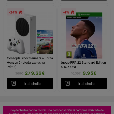
-24%
-4%
Consopla Xbox Series S + Forza
Horizon 5 (oferta exclusiva
Juego FIFA 22 Standard Edition
Prime)
XBOX ONE
279,66€
9,95€
369€
10,36€
Ir al chollo
Ir al chollo
Soydechollos podría recibir una compensación si compras derivado de