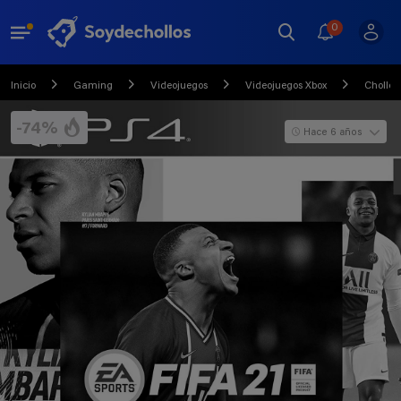
0
Inicio
Gaming
Videojuegos
Videojuegos Xbox
Chollo
-74%
Hace 6 años