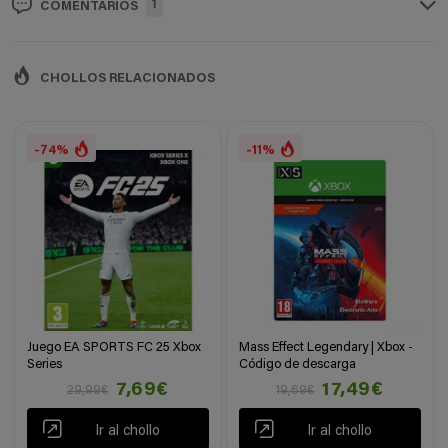
1
COMENTARIOS
CHOLLOS RELACIONADOS
-74%
-11%
Juego EA SPORTS FC 25 Xbox
Mass Effect Legendary | Xbox -
Series
Código de descarga
7,69€
17,49€
29,99€
19,69€
Ir al chollo
Ir al chollo