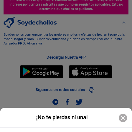
nuestra web. Por ejemplo, en calidad de Afiliado de Amazon, se obtienen
ingresos por compras adscritas que cumplen requisitos aplicables. Esto no
determina que chollos se publican.
Soydechollos.com encuentra los mejores chollos y ofertas de hoy en tecnología,
moda, hogar y más. Cupones verificados y alertas en tiempo real con nuestro
Avisador PRO. Ahorra ya
Descargar Nuestra APP
Siguenos en redes sociales
Suscribir
¡No te pierdas ni una!
Introduciendo mi correo electronico acepto la politica de privacidad y doy mi
consentimiento a recibir comerciales a traves de mi e-mail