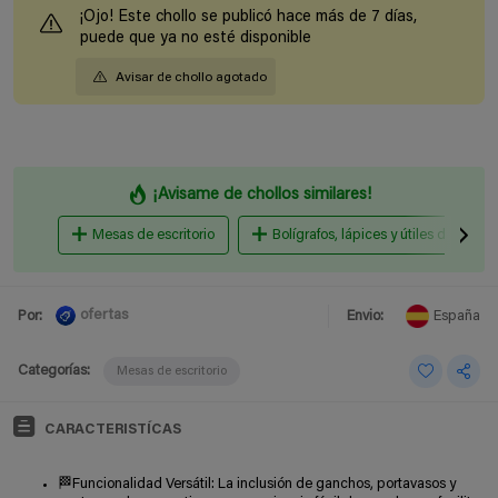
¡Ojo! Este chollo se publicó hace más de 7 días,
puede que ya no esté disponible
Avisar de chollo agotado
¡Avisame de chollos similares!
Mesas de escritorio
Bolígrafos, lápices y útiles de escrit
ofertas
Por:
Envio:
España
Categorías:
Mesas de escritorio
CARACTERISTÍCAS
🏁Funcionalidad Versátil: La inclusión de ganchos, portavasos y