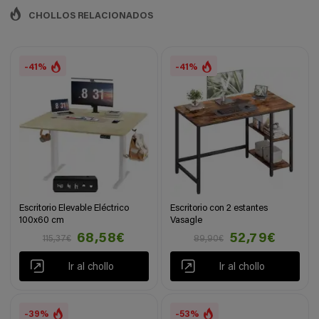
CHOLLOS RELACIONADOS
-41%
-41%
Escritorio Elevable Eléctrico
Escritorio con 2 estantes
100x60 cm
Vasagle
68,58€
52,79€
115,37€
89,90€
Ir al chollo
Ir al chollo
-39%
-53%