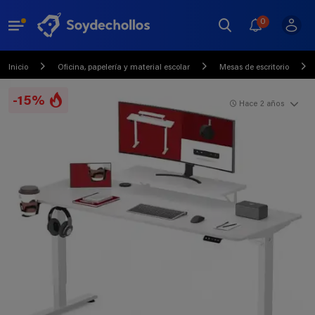
0
Inicio
Oficina, papelería y material escolar
Mesas de escritorio
-15%
Hace 2 años