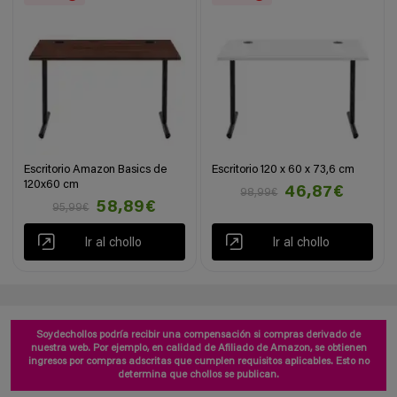
Escritorio Amazon Basics de
Escritorio 120 x 60 x 73,6 cm
120x60 cm
46,87€
98,99€
58,89€
95,99€
Ir al chollo
Ir al chollo
Soydechollos podría recibir una compensación si compras derivado de
nuestra web. Por ejemplo, en calidad de Afiliado de Amazon, se obtienen
ingresos por compras adscritas que cumplen requisitos aplicables. Esto no
determina que chollos se publican.