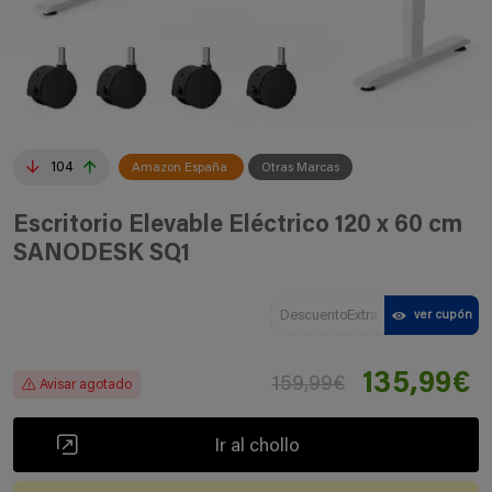
104
Amazon España
Otras Marcas
Escritorio Elevable Eléctrico 120 x 60 cm
SANODESK SQ1
DescuentoExtra
ver cupón
135,99€
159,99€
Avisar agotado
Ir al chollo