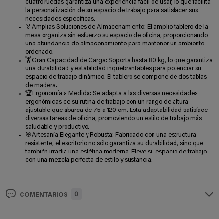
cuatro ruedas garantiza una experiencia fácil de usar, lo que facilita
la personalización de su espacio de trabajo para satisfacer sus
necesidades específicas.
🏅Amplias Soluciones de Almacenamiento: El amplio tablero de la
mesa organiza sin esfuerzo su espacio de oficina, proporcionando
una abundancia de almacenamiento para mantener un ambiente
ordenado.
🏋Gran Capacidad de Carga: Soporta hasta 80 kg, lo que garantiza
una durabilidad y estabilidad inquebrantables para potenciar su
espacio de trabajo dinámico. El tablero se compone de dos tablas
de madera.
🏆Ergonomía a Medida: Se adapta a las diversas necesidades
ergonómicas de su rutina de trabajo con un rango de altura
ajustable que abarca de 75 a 120 cm. Esta adaptabilidad satisface
diversas tareas de oficina, promoviendo un estilo de trabajo más
saludable y productivo.
🎯Artesanía Elegante y Robusta: Fabricado con una estructura
resistente, el escritorio no sólo garantiza su durabilidad, sino que
también irradia una estética moderna. Eleve su espacio de trabajo
con una mezcla perfecta de estilo y sustancia.
0
COMENTARIOS