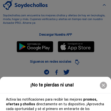
Soydechollos.com encuentra los mejores chollos y ofertas de hoy en tecnología,
moda, hogar y más. Cupones verificados y alertas en tiempo real con nuestro
Avisador PRO. Ahorra ya
Descargar Nuestra APP
Siguenos en redes sociales
Suscribir
¡No te pierdas ni una!
Introduciendo mi correo electronico acepto la politica de privacidad y doy mi
consentimiento a recibir comerciales a traves de mi e-mail
Activa las notificaciones para recibir las mejores
promos,
ofertas y chollos
directamente en tu dispositivo. ¡Aprovecha
Comunidad
cada oportunidad y sé el primero en enterarte de los