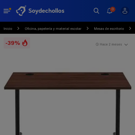
0
Inicio
Oficina, papelería y material escolar
Mesas de escritorio
-39%
Hace 2 meses