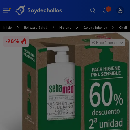
0
Inicio
Belleza y Salud
Higiene
Geles y jabones
Chollo
-26%
Hace 2 meses