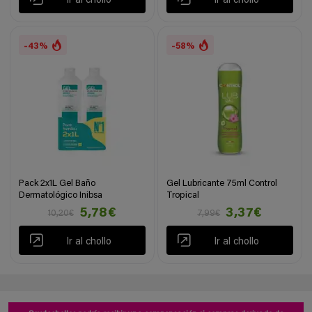
Ir al chollo
Ir al chollo
-43%
-58%
Pack 2x1L Gel Baño
Gel Lubricante 75ml Control
Dermatológico Inibsa
Tropical
5,78€
3,37€
10,20€
7,99€
Ir al chollo
Ir al chollo