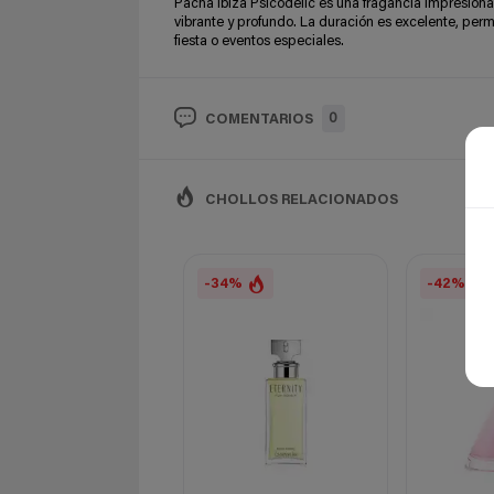
Pacha Ibiza Psicodelic es una fragancia impresiona
vibrante y profundo. La duración es excelente, per
fiesta o eventos especiales.
0
COMENTARIOS
CHOLLOS RELACIONADOS
-34%
-42%