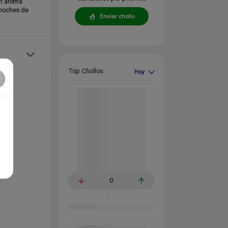
un aroma
 noches de
Enviar chollo
Top Chollos
Hoy
0