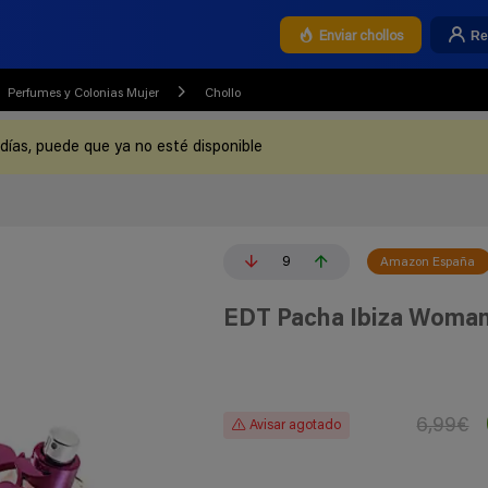
Re
Enviar chollos
Perfumes y Colonias Mujer
Chollo
 días, puede que ya no esté disponible
9
Amazon España
EDT Pacha Ibiza Woman
6,99€
Avisar agotado