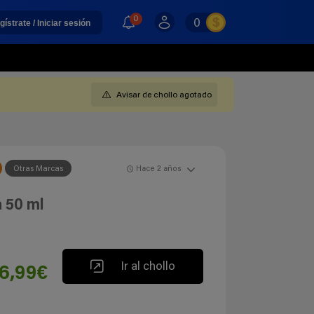
0
0
gístrate / Iniciar sesión
Avisar de chollo agotado
Otras Marcas
Hace 2 años
 50 ml
Ir al chollo
6,99€