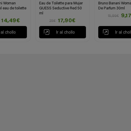
ni Woman
Eau de Toilette para Mujer
Bruno Banani Woma
 eau de toilette
GUESS Seductive Red 50
De Parfum 30ml
ml
9,1
15,99€
14,49€
17,90€
25€
r al chollo
Ir al chollo
Ir al chol