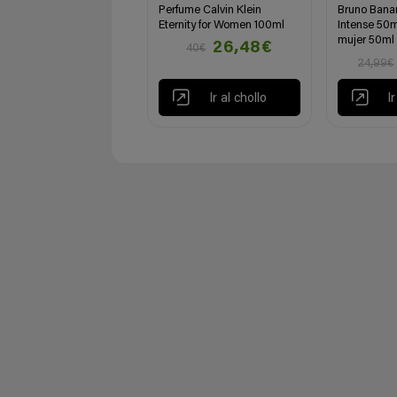
Perfume Calvin Klein
Bruno Bana
Eternity for Women 100ml
Intense 50ml
mujer 50ml
26,48€
40€
24,99€
Ir al chollo
I