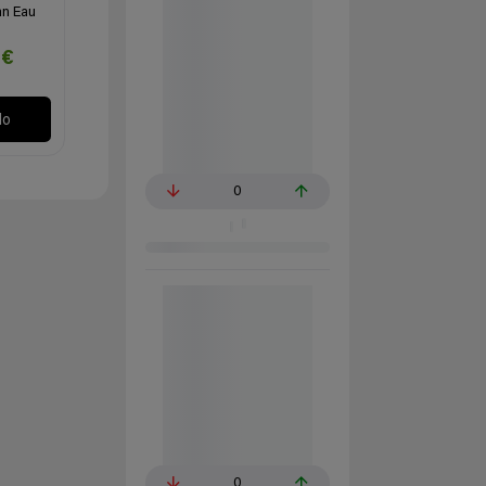
n Eau
7€
lo
0
0