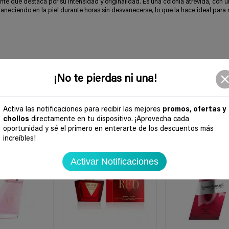
nte que destaca por su intensidad y originalidad. Es una colonia atrevida, con 
maneciendo en la piel durante horas sin desvanecerse, lo que la hace ideal para
¡No te pierdas ni una!
Activa las notificaciones para recibir las mejores
promos, ofertas y
chollos
directamente en tu dispositivo. ¡Aprovecha cada
oportunidad y sé el primero en enterarte de los descuentos más
-28%
-43%
increíbles!
Activar Notificaciones