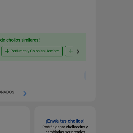
de chollos similares!
Perfumes y Colonias Hombre
woman edt
Amazon Espa
ONADOS
¡Envía tus chollos!
Podrás ganar chollocoins y
cambiarlas por premios