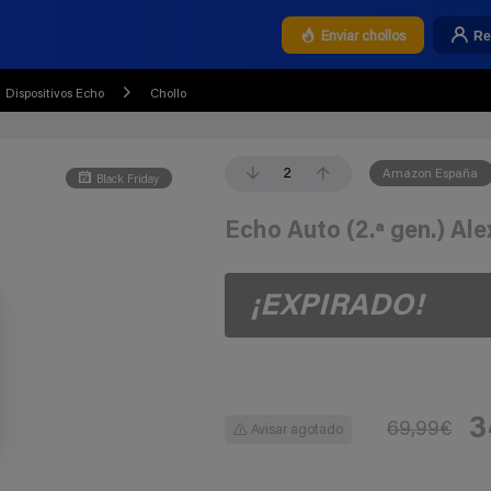
Re
Enviar chollos
Dispositivos Echo
Chollo
2
Amazon España
Black Friday
Echo Auto (2.ª gen.) Ale
¡EXPIRADO!
3
69,99€
Avisar agotado