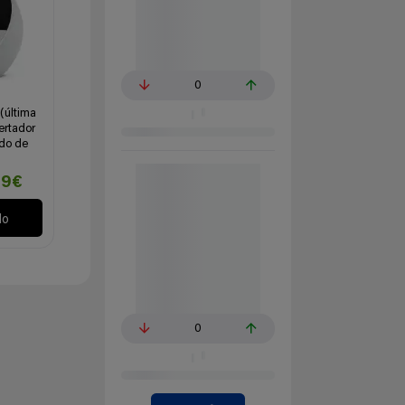
0
(última
ertador
ido de
99€
lo
0