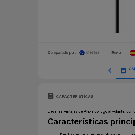
ofertas
Compartido por:
Envio:
CA
CARACTERISTÍCAS
Lleva las ventajas de Alexa contigo al volante, con
Características princi
Control por voz manos libres:
Haz llama