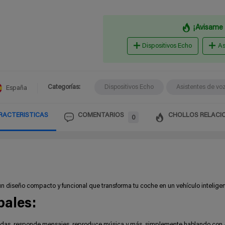
¡Avisame 
Dispositivos Echo
As
Categorías:
Dispositivos Echo
Asistentes de voz
España
RACTERISTICAS
COMENTARIOS
CHOLLOS RELACI
0
 un diseño compacto y funcional que transforma tu coche en un vehículo inteligen
pales:
das, responde mensajes, reproduce música y más, simplemente hablando con 