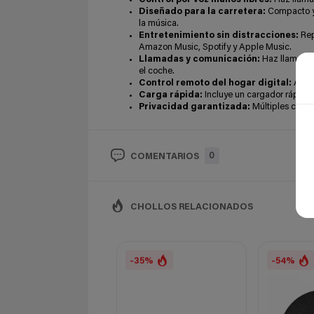
Diseñado para la carretera:
Compacto y f
la música.
Entretenimiento sin distracciones:
Rep
Amazon Music, Spotify y Apple Music.
Llamadas y comunicación:
Haz llamadas
el coche.
Control remoto del hogar digital:
Ajust
Carga rápida:
Incluye un cargador rápido 
Privacidad garantizada:
Múltiples capas
0
COMENTARIOS
CHOLLOS RELACIONADOS
-35%
-54%