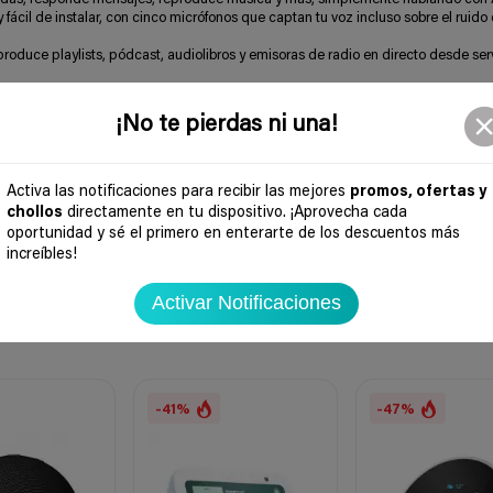
ácil de instalar, con cinco micrófonos que captan tu voz incluso sobre el ruido
roduce playlists, pódcast, audiolibros y emisoras de radio en directo desde se
, usa Drop In con dispositivos Echo compatibles o envía comunicados directa
¡No te pierdas ni una!
a el termostato, apaga las luces o revisa la puerta principal, todo desde el volan
para mantener tu móvil listo mientras usas Echo Auto.
 de protección, como un botón físico para desconectar los micrófonos.
Activa las notificaciones para recibir las mejores
promos, ofertas y
chollos
directamente en tu dispositivo. ¡Aprovecha cada
oportunidad y sé el primero en enterarte de los descuentos más
increíbles!
Activar Notificaciones
-41%
-47%