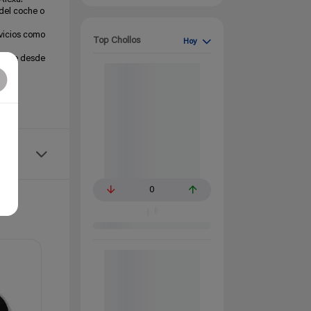
 del coche o
rvicios como
Top Chollos
Hoy
mente desde
te.
0