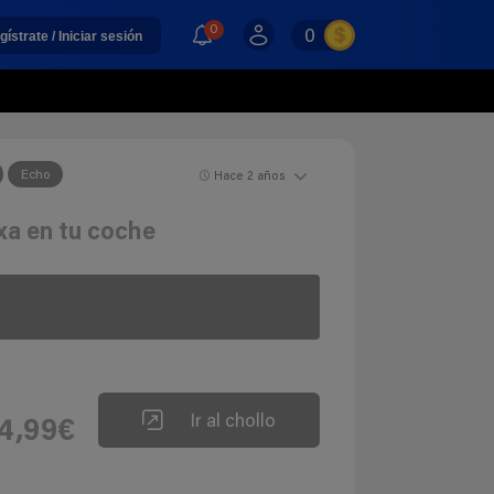
0
0
gístrate / Iniciar sesión
Echo
Hace 2 años
xa en tu coche
Ir al chollo
4,99€