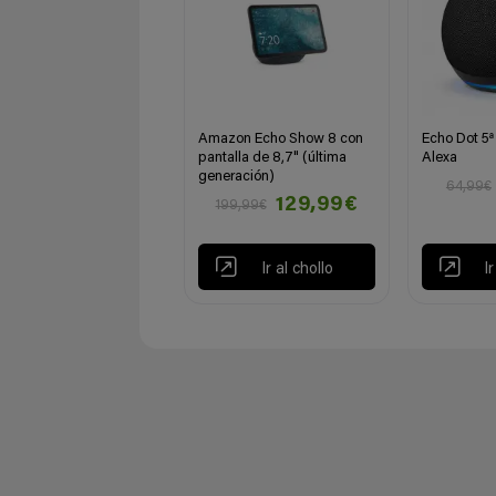
Amazon Echo Show 8 con
Echo Dot 5ª
pantalla de 8,7" (última
Alexa
generación)
64,99€
129,99€
199,99€
Ir al chollo
I