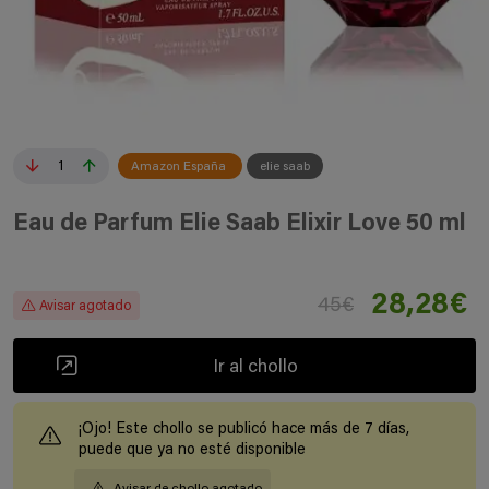
1
Amazon España
elie saab
Eau de Parfum Elie Saab Elixir Love 50 ml
28,28€
45€
Avisar agotado
Ir al chollo
¡Ojo! Este chollo se publicó hace más de 7 días,
puede que ya no esté disponible
Avisar de chollo agotado