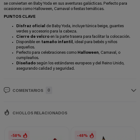
se conviertan en Baby Yoda en sus aventuras galácticas. Perfecto para
ocasiones como Halloween, Carnaval o fiestas temáticas.
PUNTOS CLAVE
Disfraz oficial
de Baby Yoda, incluye túnica beige, guantes
verdes y accesorio para la cabeza.
Cierre de velcro
en la parte trasera para facilitar la colocación.
Disponible en
tamaño infantil
, ideal para bebés y niños
pequeños.
Perfecto para celebraciones como
Halloween
, Carnaval, o
cumpleaños.
Diseñado
según los estándares europeos y del Reino Unido,
asegurando calidad y seguridad.
0
COMENTARIOS
CHOLLOS RELACIONADOS
-58%
-48%