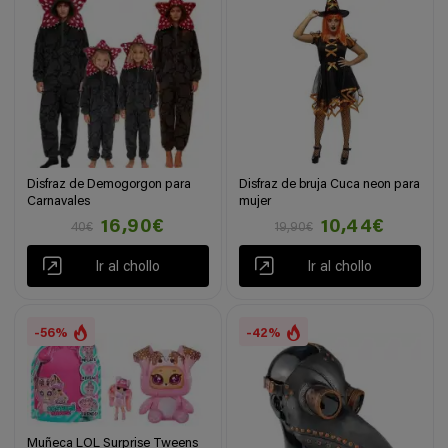
Disfraz de Demogorgon para
Disfraz de bruja Cuca neon para
Carnavales
mujer
16,90€
10,44€
40€
19,90€
Ir al chollo
Ir al chollo
-56%
-42%
Muñeca LOL Surprise Tweens