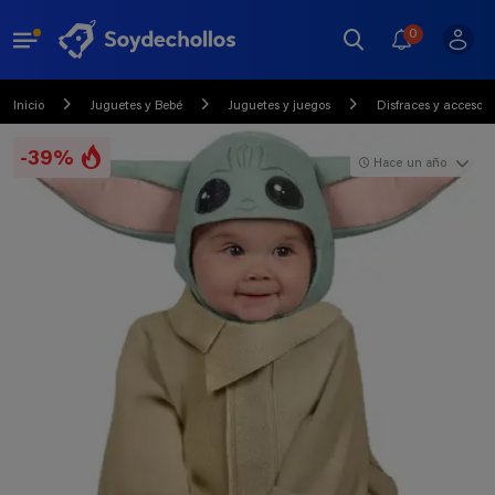
0
Inicio
Juguetes y Bebé
Juguetes y juegos
Disfraces y accesori
-39%
Hace un año