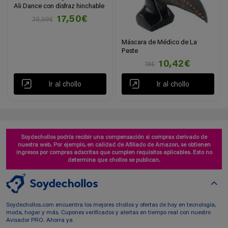
Ali Dance con disfraz hinchable
17,50€
39,99€
Máscara de Médico de La
Peste
10,42€
18€
Ir al chollo
Ir al chollo
Soydechollos podría recibir una compensación si compras derivado de
nuestra web. Por ejemplo, en calidad de Afiliado de Amazon, se obtienen
ingresos por compras adscritas que cumplen requisitos aplicables. Esto no
determina que chollos se publican.
Soydechollos.com encuentra los mejores chollos y ofertas de hoy en tecnología,
moda, hogar y más. Cupones verificados y alertas en tiempo real con nuestro
Avisador PRO. Ahorra ya