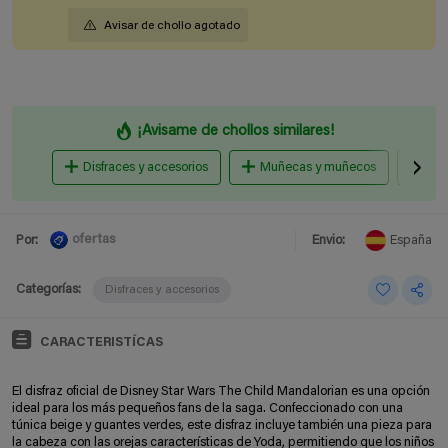
Avisar de chollo agotado
¡Avisame de chollos similares!
Disfraces y accesorios
Muñecas y muñecos
Pel
ofertas
Por:
Envio:
España
Categorías:
Disfraces y accesorios
CARACTERISTÍCAS
El disfraz oficial de Disney Star Wars The Child Mandalorian es una opción
ideal para los más pequeños fans de la saga. Confeccionado con una
túnica beige y guantes verdes, este disfraz incluye también una pieza para
la cabeza con las orejas características de Yoda, permitiendo que los niños