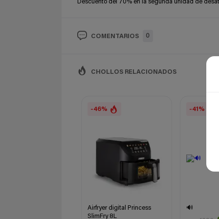
Descuento del 70% en la segunda unidad de desatas
0
COMENTARIOS
CHOLLOS RELACIONADOS
-46%
-41%
Airfryer digital Princess
🔊
SlimFry 8L