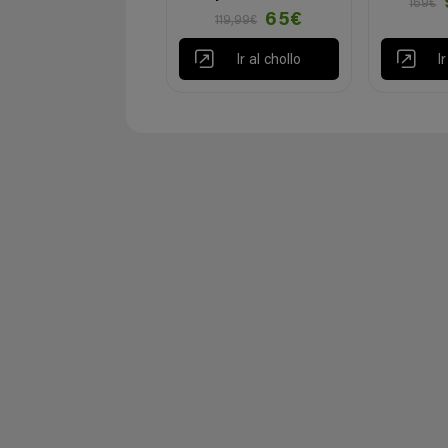
169€
65€
119,99€
Ir al chollo
I