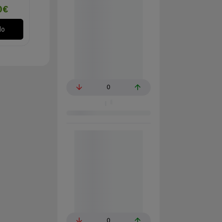
0€
lo
0
0