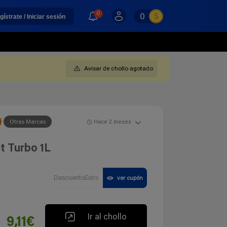
0
0
gístrate / Iniciar sesión
Avisar de chollo agotado
Otras Marcas
Hace 2 meses
t Turbo 1L
DescuentoExtra
ver cupón
Ir al chollo
9,11€