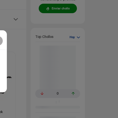
Enviar chollo
Top Chollos
Hoy
0
ok