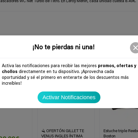
cadores WC Net Turbo de 1 litro. En Leroy Merlin, cada unidad cuesta 8.49€.
¡No te pierdas ni una!
Activa las notificaciones para recibir las mejores
promos, ofertas y
-35%
-50%
chollos
directamente en tu dispositivo. ¡Aprovecha cada
oportunidad y sé el primero en enterarte de los descuentos más
increíbles!
Activar Notificaciones
🪒 OFERTÓN GILLETTE
Estuche triple Reeb
VENUS INGLES ÍNTIMA
Boston