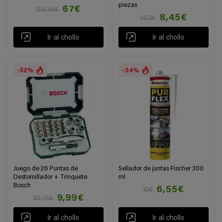
piezas
67€
109,95€
8,45€
14,13€
Ir al chollo
Ir al chollo
-52%
-34%
Juego de 26 Puntas de
Sellador de juntas Fischer 300
Destornillador + Trinquete
ml
Bosch
6,55€
10€
9,99€
20,75€
Ir al chollo
Ir al chollo