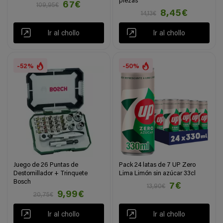
piezas
67€
109,95€
8,45€
14,13€
Ir al chollo
Ir al chollo
-52%
-50%
Juego de 26 Puntas de
Pack 24 latas de 7 UP Zero
Destornillador + Trinquete
Lima Limón sin azúcar 33cl
Bosch
7€
13,90€
9,99€
20,75€
Ir al chollo
Ir al chollo