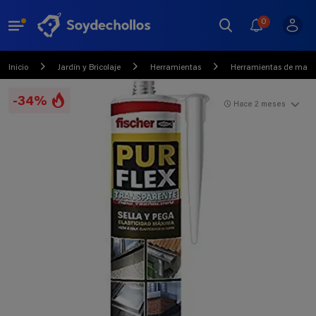
0
Inicio
Jardín y Bricolaje
Herramientas
Herramientas de mano y
-34%
Hace 2 meses