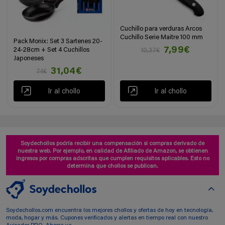
Cuchillo para verduras Arcos
Cuchillo Serie Maitre 100 mm
Pack Monix: Set 3 Sartenes 20-
7,99€
24-28cm + Set 4 Cuchillos
10,37€
Japoneses
31,04€
74€
Ir al chollo
Ir al chollo
Soydechollos podría recibir una compensación si compras derivado de
nuestra web. Por ejemplo, en calidad de Afiliado de Amazon, se obtienen
ingresos por compras adscritas que cumplen requisitos aplicables. Esto no
determina que chollos se publican.
Soydechollos.com encuentra los mejores chollos y ofertas de hoy en tecnología,
moda, hogar y más. Cupones verificados y alertas en tiempo real con nuestro