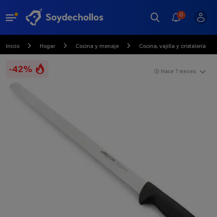
0
Inicio
Hogar
Cocina y menaje
Cocina, vajilla y cristalería
-42%
Hace 7 meses