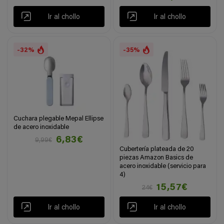
Ir al chollo
Ir al chollo
-32%
-35%
Cuchara plegable Mepal Ellipse
de acero inoxidable
6,83€
9,99€
Cubertería plateada de 20
piezas Amazon Basics de
acero inoxidable (servicio para
4)
15,57€
24€
Ir al chollo
Ir al chollo