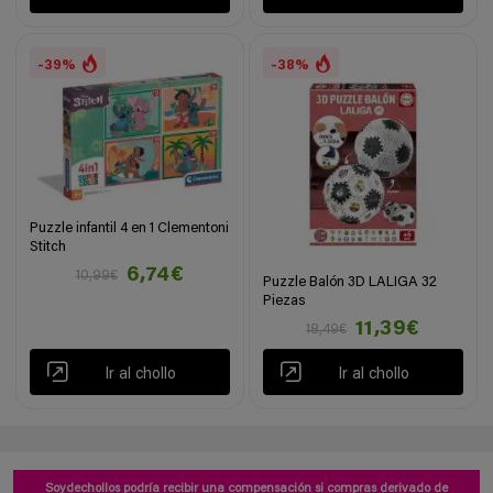
-39%
-38%
Puzzle infantil 4 en 1 Clementoni
Stitch
6,74€
10,99€
Puzzle Balón 3D LALIGA 32
Piezas
11,39€
18,49€
Ir al chollo
Ir al chollo
Soydechollos podría recibir una compensación si compras derivado de