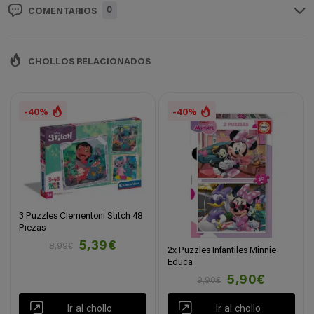
0
COMENTARIOS
CHOLLOS RELACIONADOS
-40%
-40%
3 Puzzles Clementoni Stitch 48
Piezas
5,39€
8,99€
2x Puzzles Infantiles Minnie
Educa
5,90€
9,90€
Ir al chollo
Ir al chollo