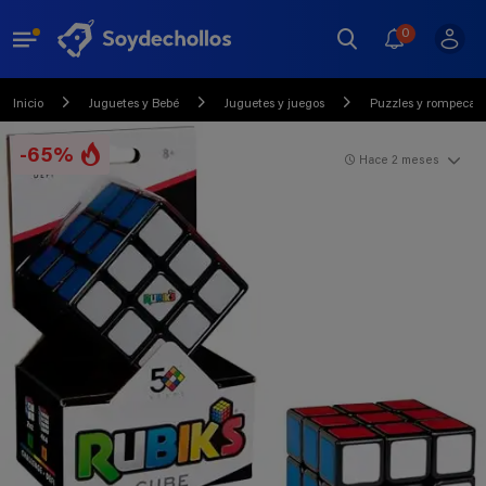
0
Inicio
Juguetes y Bebé
Juguetes y juegos
Puzzles y rompecab
-65%
Hace 2 meses